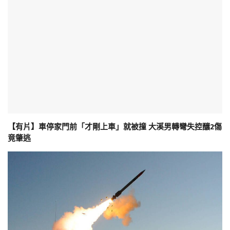
【有片】車停家門前「才剛上車」就被撞 大溪男轉彎失控釀2傷
竟肇逃