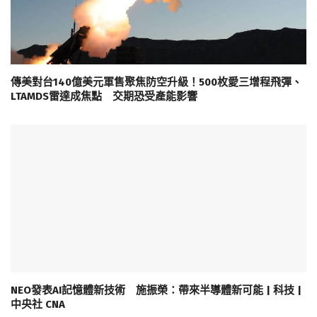
傳美對台140億美元軍售聚焦防空升級！500枚愛三增程飛彈、
LTAMDS雷達成焦點 交期恐受產能影響
NEO發表AI記憶體新技術 施振榮：帶來半導體新可能 | 科技 |
中央社 CNA