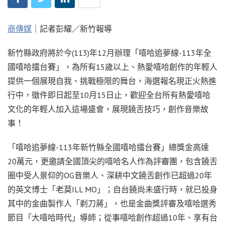
商傳媒
｜記者彭耀／新竹報導
新竹縣政府將於今(113)年12月辦理「嘻哈追夢線-113年全
國嘻哈擂台賽」，為所有15歲以上、熱愛嘻哈創作的年輕人
提供一個展現自我、挑戰極限的舞台，海選報名現正火熱進
行中，徵件即日起至10月15日止，歡迎全台所有熱愛嘻哈
文化的年輕人加入這場盛會，展現饒舌技巧，創作音樂故
事！
「嘻哈追夢線-113年新竹縣全國嘻哈擂台賽」總獎金高達
20萬元，更邀請全國頂尖的嘻哈名人作為評審團，包含饒舌
圈中受人景仰的OG音樂人、深耕中文饒舌創作已超過20年
的英文博士「老莫ILL MO」；自台饒尚未盛行時，就已投身
其中的金曲製作人「剃刀蔣」，也是金曲獎評審及嘻哈選秀
節目「大嘻哈時代」導師；從事嘻哈創作超過10年、享有台