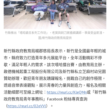
竹縣推出「嘻哈饒舌系列工作坊」，老莫與剃刀蔣擔綱講師，學員受益匪淺。
圖/新竹縣政府教育局提供
新竹縣政府教育局楊郡慈局長表示，新竹是全國最年輕的城
市，縣府致力打造青年多元展能平台，全年活動精彩不停
歇，滿足年輕人的需求，該次嘻哈擂台賽，由教育局主辦，
啟德機械起重工程股份有限公司及新竹縣私立芝麻村幼兒園
贊助辦理，歡迎青年朋友踴躍報名，挑戰自己的創作極限，
透過音樂表達觀點，展示青春的力量與創造力，報名及相關
活動細節可至線上網址：
https://reurl.cc/KleQMn
或「新竹縣
政府教育局青年事務科」Facebook 粉絲專頁查詢
（
https://reurl.cc/02eVVl
）。