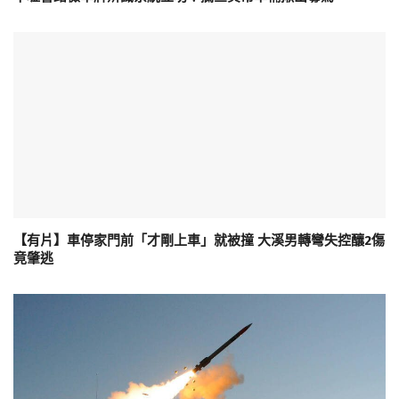
【有片】車停家門前「才剛上車」就被撞 大溪男轉彎失控釀2傷
竟肇逃