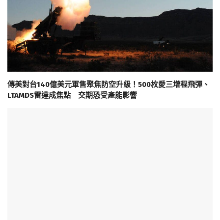
傳美對台140億美元軍售聚焦防空升級！500枚愛三增程飛彈、
LTAMDS雷達成焦點 交期恐受產能影響