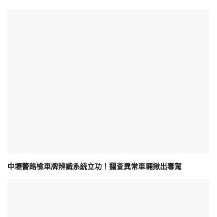
中壢警路檢車牌辨識系統立功！攔查異常車輛揪出毒駕