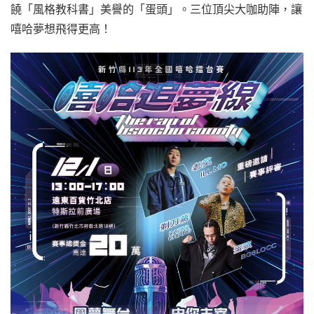
饒「風格教科書」美譽的「蛋頭」。三位頂尖大咖助陣，讓
嘻哈夢想飛得更高！