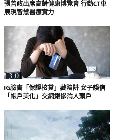
張善政出席高齡健康博覽會 行動CT車
展現智慧醫療實力
IG臉書「保證核貸」藏陷阱 女子誤信
「帳戶美化」交網銀慘淪人頭戶