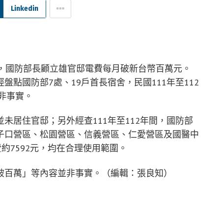
Linkedin
導，國防部長顧立雄官邸電費每月破新台幣百萬元。
點國防部7處、19戶首長宿舍，民國111年至112
並非事實。
未居住官邸；另外經查111年至112年間，國防部
子口營區、松園營區、信義營區、仁愛營區及國醫中
約7592元，均在合理使用範圍。
破百萬」等內容並非事實。（編輯：張良知）