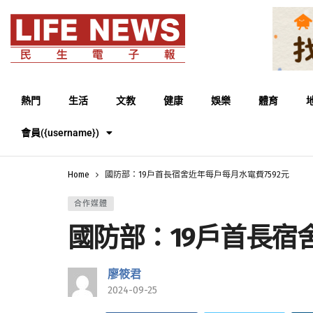
熱門
生活
文教
健康
娛樂
體育
會員({username})
Home
國防部：19戶首長宿舍近年每戶每月水電費7592元
合作媒體
國防部：19戶首長宿
廖筱君
2024-09-25