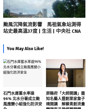
颱風沉降氣流影響 馬祖氣象站測得
站史最高溫37度 | 生活 | 中央社 CNA
You May Also Like!
石門水庫蓄水率達
屏縣府「大師開講」邀
96% 北水分署成立颱
知名藝人暨創業家詹子
風應變小組強化防洪安
晴開講 解鎖青創流量