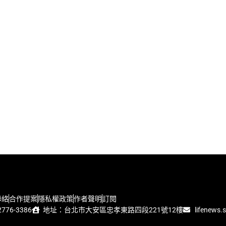
聯絡
合作提案
隱私權政策
作者聲明
訂閱
776-3386
地址：台北市大安區忠孝東路四段221號12樓
lifenews.