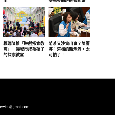
全
變現與品牌經營關鍵
賴瑞隆推「遊戲探索教
菊系又涉貪出事？陳麗
育」 讓城市成為孩子
娜：這樣的新潮流，太
的探索教室
可怕了！
service@gmail.com