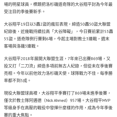
場的明星球員，標題把洛杉磯道奇隊的大谷翔平封為今年最
受注目的季後賽新手。
大谷翔平19日以3轟2盜的瘋狂表現，締造50轟50盜大聯盟
紀錄後，近幾戰持續拉高「大谷障礙」，今日賽前累計53轟
55盜。道奇隊例行賽剩6場，今起主場對教士3連戰，週末
客場與洛磯3連戰。
大谷翔平2018年展開大聯盟生涯，7年來已出賽869場，又
投又打「二刀流」締造多項前無古人紀錄，但從未在季後賽
亮相。今年以前他效力洛杉磯天使，球隊戰力不佳，每季勝
率都不到5成。
現役大聯盟球員裡，大谷翔平季賽打了869場未進季後賽，
僅次於教士隊阿邁德（Nick Ahmed）957場。大谷翔平MVP
等級身手在高壓的戰役中發揮什麼樣的作用，成為今年季後
賽的重大焦點。