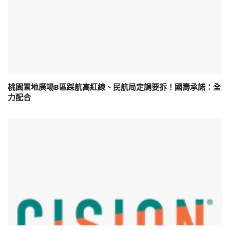
桃園置地廣場B區踩航高紅線、民航局定調要拆！國壽承諾：全
力配合