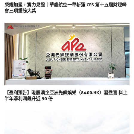
榮耀加冕，實力見證｜華龍航空一舉斬獲 CFS 第十五屆財經峰
會三項重磅大獎
【盈利預告】港股澳企亞洲先鋒娛樂（8400.HK）發盈喜 料上
半年淨利潤飆升近 90 倍