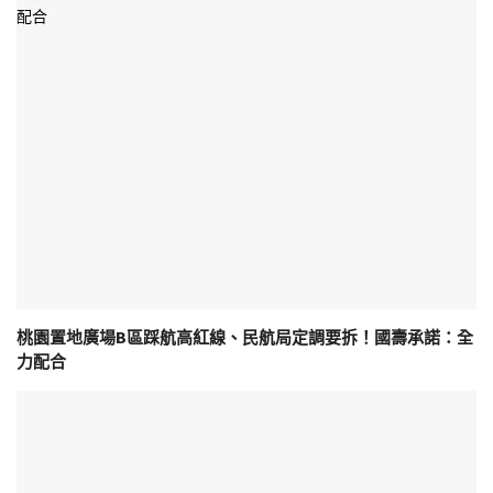
桃園置地廣場B區踩航高紅線、民航局定調要拆！國壽承諾：全
力配合