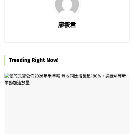
廖筱君
Trending Right Now!