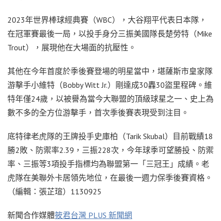
2023年世界棒球經典賽（WBC），大谷翔平代表日本隊，
在冠軍賽最後一局，以投手身分三振美國隊長楚勞特（Mike
Trout），展現他在大場面的抗壓性。
其他在今年首度於季後賽登場的明星當中，堪薩斯市皇家隊
游擊手小維特（Bobby Witt Jr.）剛達成30轟30盜里程碑。維
特年僅24歲，以被譽為當今大聯盟的頂級球星之一、史上為
數不多的全方位游擊手，首次季後賽表現受到注目。
底特律老虎隊的王牌投手史庫柏（Tarik Skubal）目前戰績18
勝2敗、防禦率2.39，三振228次，今年球季可望勝投、防禦
率、三振等3項投手指標均為聯盟第一「三冠王」成績。老
虎隊在美聯外卡居領先地位，在最後一週力保季後賽資格。
（編輯：張芷瑄）1130925
新聞合作媒體
筱君台灣 PLUS 新聞網