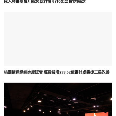
成人肺鏈疫苗升級20或21價 8/10起公費1劑搞定
桃園捷運綠線進度延宕 經費擬增233.52億審計處籲捷工局改善