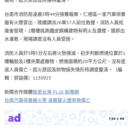
台南市消防局凌晨3時44分接獲報案，仁德區一家汽車保養
廠有火煙冒出，陸續調派26車57人前往救援，消防人員抵
達後發現，2層樓挑高鐵皮鋼構建物有明火及濃煙，隨即出
水灌救，現場調查沒有人員受困。
消防人員於5時5分左右將火勢撲滅，初步判斷燃燒位置於1
樓輪胎及2樓夾層處雜物，燃燒面積約20平方公尺，沒有造
成人員傷亡，起火原因及財物損失情形待調查釐清。（編
輯：郭諭儒）1130925
新聞合作媒體
筱君台灣 PLUS 新聞網
台南汽車保養廠火警 凌晨竄火煙幸無傷亡