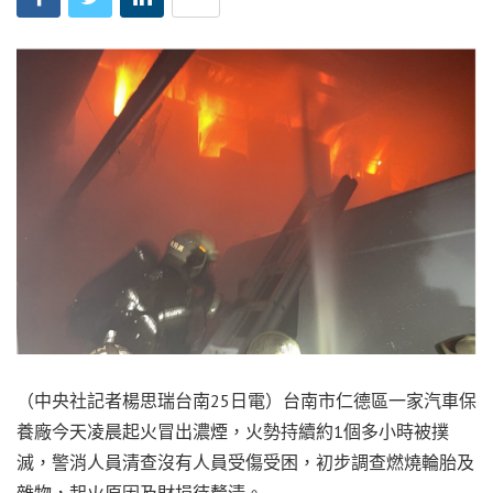
（中央社記者楊思瑞台南25日電）台南市仁德區一家汽車保
養廠今天凌晨起火冒出濃煙，火勢持續約1個多小時被撲
滅，警消人員清查沒有人員受傷受困，初步調查燃燒輪胎及
雜物，起火原因及財損待釐清。