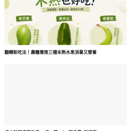
翻轉新吃法！農糧署推三種未熟水果消暑又營養