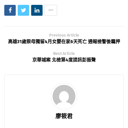
Previous Article
高雄31歲狠母獨留4月女嬰在家6天死亡 通報檢警後羈押
Next Article
京華城案 北檢第4度提訊彭振聲
廖筱君