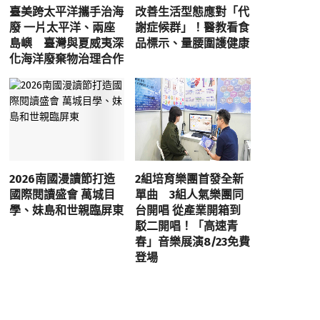
臺美跨太平洋攜手治海
改善生活型態應對「代
廢 一片太平洋、兩座
謝症候群」！醫教看食
島嶼 臺灣與夏威夷深
品標示、量腰圍護健康
化海洋廢棄物治理合作
2026南國漫讀節打造
2組培育樂團首發全新
國際閱讀盛會 萬城目
單曲 3組人氣樂團同
學、妹島和世親臨屏東
台開唱 從產業開箱到
駁二開唱！「高速青
春」音樂展演8/23免費
登場