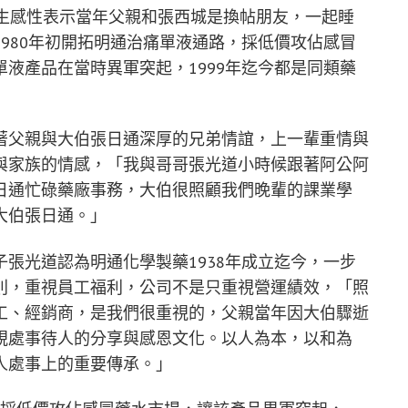
先生感性表示當年父親和張西城是換帖朋友，一起睡
980年初開拓明通治痛單液通路，採低價攻佔感冒
液產品在當時異軍突起，1999年迄今都是同類藥
著父親與大伯張日通深厚的兄弟情誼，上一輩重情與
與家族的情感，「我與哥哥張光道小時候跟著阿公阿
日通忙碌藥廠事務，大伯很照顧我們晚輩的課業學
大伯張日通。」
張光道認為明通化學製藥1938年成立迄今，一步
則，重視員工福利，公司不是只重視營運績效，「照
工、經銷商，是我們很重視的，父親當年因大伯驟逝
視處事待人的分享與感恩文化。以人為本，以和為
人處事上的重要傳承。」