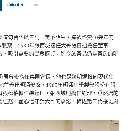
Linkedin
於這句台語廣告詞一定不陌生，這款熱賣40幾年的
製藥，1980年張西城接任大哥張日通擔任董事
告，吸引需要的民眾購買，迄今該藥品仍是藥房的明
已退居幕後擔任集團會長，他也是將明通推向現代化
地並蓋建明通藥廠，1963年明通化學製藥股份有限
哥張松柏擔任總經理，張西城則擔任經理，重然諾的
要任務，盡心信守對大哥的承諾，輔佐第二代接班與