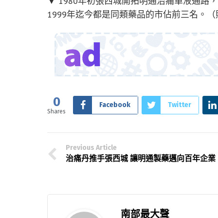
▼ 1980年初張西城開拓明通治痛單液通
1999年迄今都是同類藥品的市佔前三名。
0
Facebook
Twitter
Shares
Previous Article
治痛丹推手張西城 讓明通製藥邁向百年企業
南部最大聲