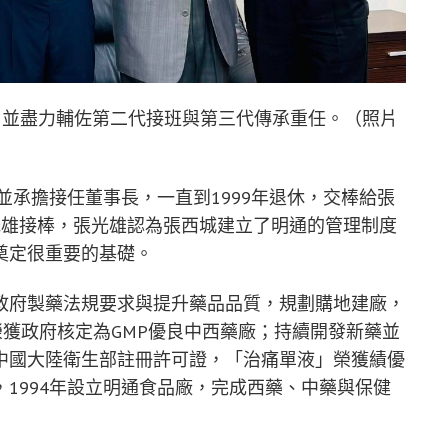
，並盡力輔佐第二代接班與第三代傳承重任。（照片
並承擔接任董事長，一直到1999年退休，交棒給張
光雄接棒，張光雄認為張西城建立了明通的管理制度
奠定很重要的基礎。
政府製藥法規要求與提升藥品品質，規劃購地建廠，
，並榮獲政府核定為GMP優良中西藥廠；持續開發新藥並
中國大陸衛生部註冊許可證，「治痛單液」榮獲績優
1994年設立明通食品廠，完成西藥、中藥與保健