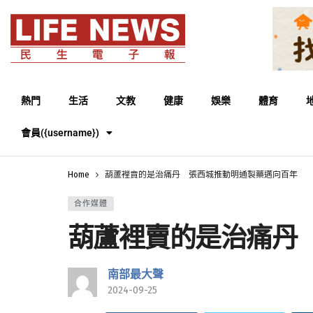
熱門
生活
文教
健康
娛樂
體育
會員({username})
Home
葫蘆裡賣的是治痛丹 張西城推動明通製藥邁向百年
合作媒體
葫蘆裡賣的是治痛丹
南部最大聲
2024-09-25