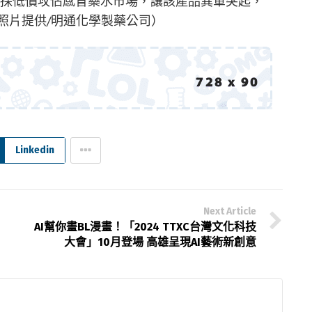
路，採低價攻佔感冒藥水市場，讓該產品異軍突起，
（照片提供/明通化學製藥公司）
Linkedin
Next Article
AI幫你畫BL漫畫！「2024 TTXC台灣文化科技
大會」10月登場 高雄呈現AI藝術新創意