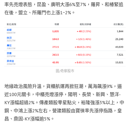
率先亮燈表態，昆盈、廣明大漲6%至7%，羅昇、和椿緊追
在後，盟立、所羅門也上漲1~2%。
圖/奇摩股市
地緣政治風險升溫，貨櫃航運再掀狂潮，萬海飆漲9%，逼
近100元關卡，中櫃亮燈漲停，陽明、長榮、新興、慧洋-
KY漲幅超過2%。傳產類股零星點火，裕隆強漲3%以上，中
鋼、中鴻上漲2%左右，營建類股由寶徠率先漲停指路，皇
昌、鼎固-KY漲幅逾5%。