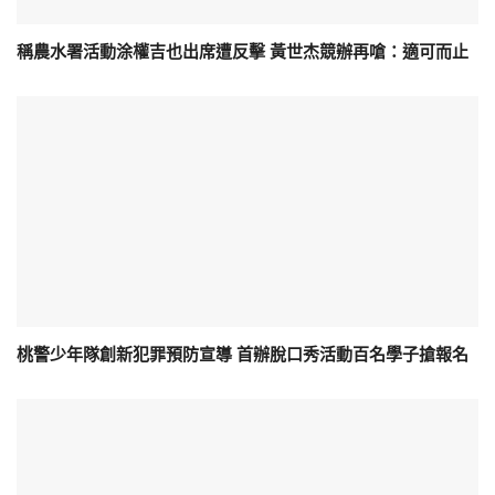
稱農水署活動涂權吉也出席遭反擊 黃世杰競辦再嗆：適可而止
桃警少年隊創新犯罪預防宣導 首辦脫口秀活動百名學子搶報名