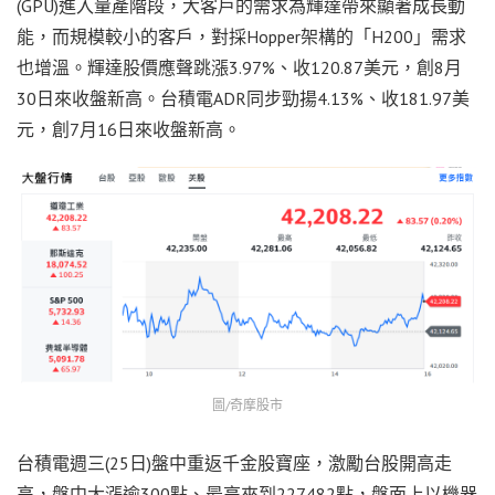
(GPU)進入量產階段，大客戶的需求為輝達帶來顯著成長動
能，而規模較小的客戶，對採Hopper架構的「H200」需求
也增溫。輝達股價應聲跳漲3.97%、收120.87美元，創8月
30日來收盤新高。台積電ADR同步勁揚4.13%、收181.97美
元，創7月16日來收盤新高。
圖/奇摩股市
台積電週三(25日)盤中重返千金股寶座，激勵台股開高走
高，盤中大漲逾300點、最高來到227482點，盤面上以機器