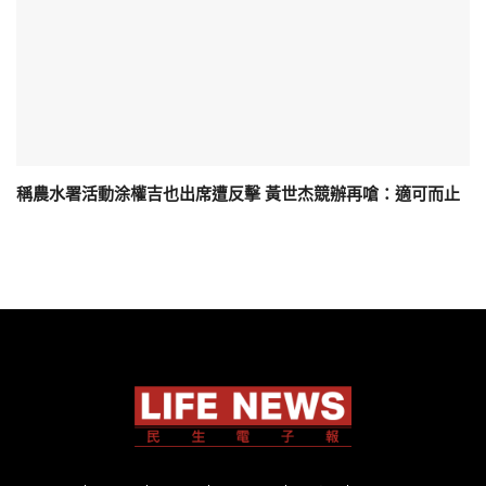
稱農水署活動涂權吉也出席遭反擊 黃世杰競辦再嗆：適可而止