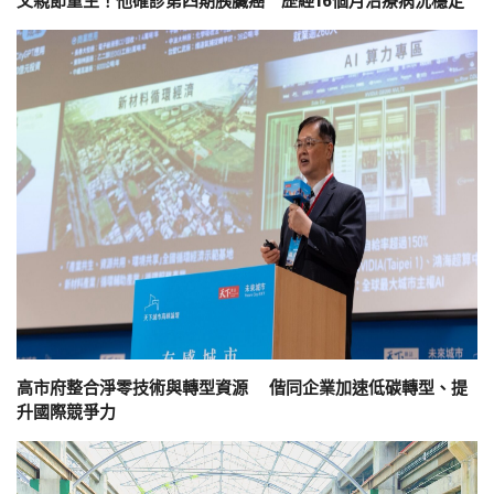
父親節重生！他確診第四期胰臟癌 歷經16個月治療病況穩定
高市府整合淨零技術與轉型資源 偕同企業加速低碳轉型、提
升國際競爭力