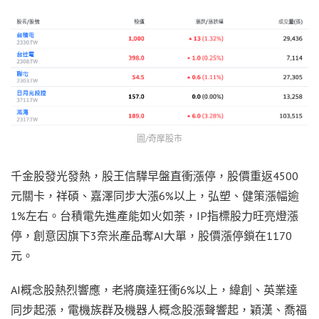
圖/奇摩股市
千金股發光發熱，股王信驊早盤直衝漲停，股價重返4500
元關卡，祥碩、嘉澤同步大漲6%以上，弘塑、健策漲幅逾
1%左右。台積電先進產能如火如荼，IP指標股力旺亮燈漲
停，創意因旗下3奈米產品奪AI大單，股價漲停鎖在1170
元。
AI概念股熱烈響應，老將廣達狂衝6%以上，緯創、英業達
同步起漲，電機族群及機器人概念股漲聲響起，穎漢、喬福