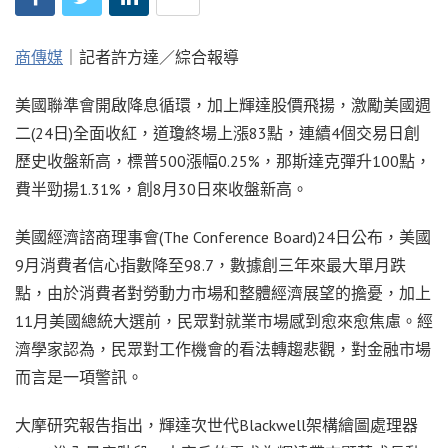
商傳媒
｜記者許方達／綜合報導
美國聯準會開啟降息循環，加上輝達股價飛揚，激勵美國週
二(24日)全面收紅，道瓊終場上漲83點，連續4個交易日創
歷史收盤新高，標普500漲幅0.25%，那斯達克彈升100點，
費半勁揚1.31%，創8月30日來收盤新高。
美國經濟諮商理事會(The Conference Board)24日公布，美國
9月消費者信心指數降至98.7，數據創三年來最大單月跌
點，由於消費者對勞動力市場和整體經濟展望的擔憂，加上
11月美國總統大選前，民眾對就業市場感到愈來愈焦慮。經
濟學家認為，民眾對工作機會的看法轉趨悲觀，對金融市場
而言是一項警訊。
大摩研究報告指出，輝達次世代Blackwell架構繪圖處理器