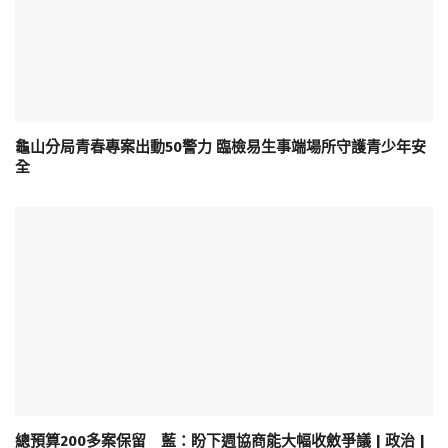
龜山分局青春專案出動50警力 臨檢易生事端場所守護青少年安
全
總預算200多案保留 藍：盼下週協商能大幅收斂爭議 | 政治 |