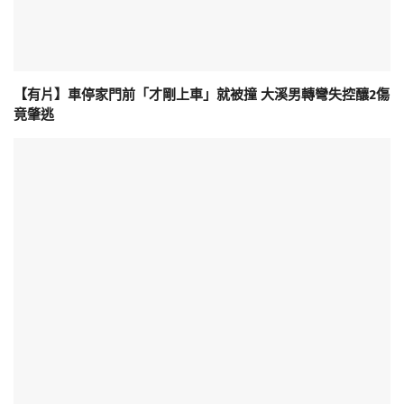
【有片】車停家門前「才剛上車」就被撞 大溪男轉彎失控釀2傷
竟肇逃