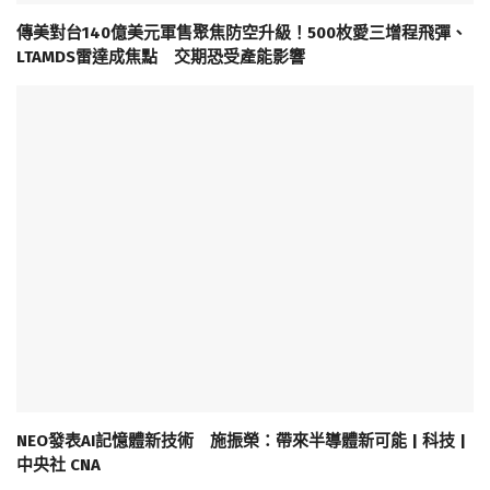
傳美對台140億美元軍售聚焦防空升級！500枚愛三增程飛彈、
LTAMDS雷達成焦點 交期恐受產能影響
NEO發表AI記憶體新技術 施振榮：帶來半導體新可能 | 科技 |
中央社 CNA