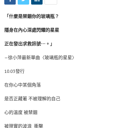
「什麼是禁錮你的玻璃瓶？
隱身在內心深處閃耀的星星
正在發出求救訊號
⋯
。」
—徐小萍最新單曲〈玻璃瓶的星星〉
10.03發行
在你心中某個角落
是否正藏著 不被理解的自己
心的溫度 被禁錮
被現實的波浪 衝擊