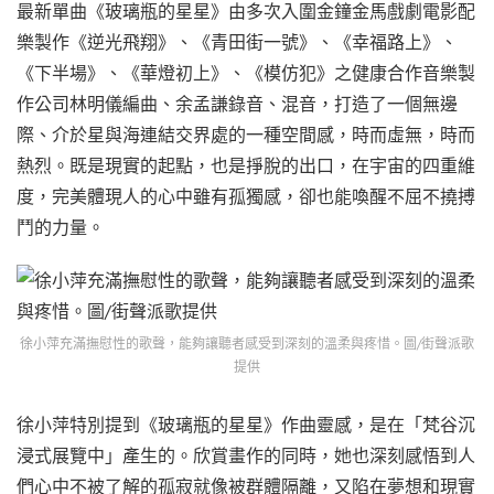
最新單曲《玻璃瓶的星星》由多次入圍金鐘金馬戲劇電影配
樂製作《逆光飛翔》、《青田街一號》、《幸福路上》、
《下半場》、《華燈初上》、《模仿犯》之健康合作音樂製
作公司林明儀編曲、余孟謙錄音、混音，打造了一個無邊
際、介於星與海連結交界處的一種空間感，時而虛無，時而
熱烈。既是現實的起點，也是掙脫的出口，在宇宙的四重維
度，完美體現人的心中雖有孤獨感，卻也能喚醒不屈不撓搏
鬥的力量。
徐小萍充滿撫慰性的歌聲，能夠讓聽者感受到深刻的溫柔與疼惜。圖/街聲派歌
提供
徐小萍特別提到《玻璃瓶的星星》作曲靈感，是在「梵谷沉
浸式展覽中」產生的。欣賞畫作的同時，她也深刻感悟到人
們心中不被了解的孤寂就像被群體隔離，又陷在夢想和現實