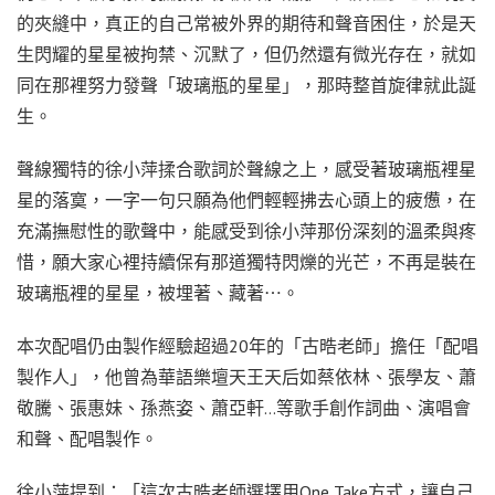
的夾縫中，真正的自己常被外界的期待和聲音困住，於是天
生閃耀的星星被拘禁、沉默了，但仍然還有微光存在，就如
同在那裡努力發聲「玻璃瓶的星星」，那時整首旋律就此誕
生。
聲線獨特的徐小萍揉合歌詞於聲線之上，感受著玻璃瓶裡星
星的落寞，一字一句只願為他們輕輕拂去心頭上的疲憊，在
充滿撫慰性的歌聲中，能感受到徐小萍那份深刻的溫柔與疼
惜，願大家心裡持續保有那道獨特閃爍的光芒，不再是裝在
玻璃瓶裡的星星，被埋著、藏著⋯。
本次配唱仍由製作經驗超過20年的「古晧老師」擔任「配唱
製作人」，他曾為華語樂壇天王天后如蔡依林、張學友、蕭
敬騰、張惠妹、孫燕姿、蕭亞軒…等歌手創作詞曲、演唱會
和聲、配唱製作。
徐小萍提到：「這次古晧老師選擇用One Take方式，讓自己