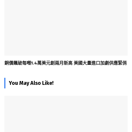
銅價飆破每噸1.4萬美元創兩月新高 美國大量進口加劇供應緊俏
You May Also Like!