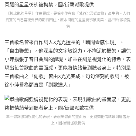
《玻璃瓶的星星》作曲靈感，是徐小萍在逛「梵谷沉浸式展覽」產生的。人們
真實的自己常被外界的期待困住，原本閃耀的星星彷彿被拘禁。圖/街聲派歌提
供
三首歌名皆來自作詞人X光光擅長的「瞬間靈感乍現」、
「自由聯想」，他深度的文字敏銳力，不拘泥於框架，讓徐
小萍擴張了昔日曲風的體現，加乘在詞意視覺化的特色，表
現出每首歌曲的畫面感，更能將情緒帶到聽者身上，特別是
三首歌曲之「副歌」皆由X光光完成，句句深刻的歌詞，被
徐小萍譽為簡直是「副歌達人」！
單曲歌詞強調視覺化的表現，表現出歌曲的畫面感，更能夠把情緒帶到聽者身
上。圖/街聲派歌提供