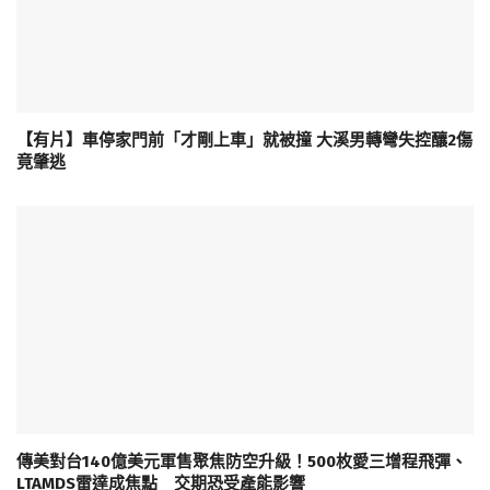
【有片】車停家門前「才剛上車」就被撞 大溪男轉彎失控釀2傷
竟肇逃
傳美對台140億美元軍售聚焦防空升級！500枚愛三增程飛彈、
LTAMDS雷達成焦點 交期恐受產能影響