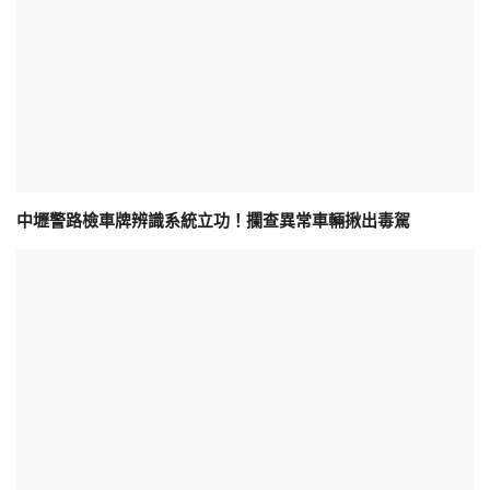
中壢警路檢車牌辨識系統立功！攔查異常車輛揪出毒駕