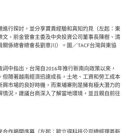
題進行探討，並分享寶貴經驗和真知灼見（左起：東
樂文、前金管會主委及中央投資公司董事長陳樹、清
關係總會總會長劉意川）。圖／TACF台灣與東協
詞中指出，台灣自2016年推行新南向政策以來，
。但隨著越南經濟迅速成長，土地、工資和勞工成本
新興市場的良好時機，而柬埔寨則是擁有極大潛力的
解情況，建議台商深入了解當地環境，並且親自前往
來合作揭開序幕（左起：歐立得科技公司總經理姜新