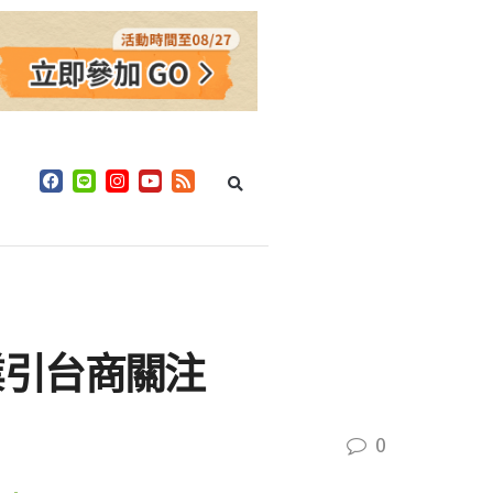
業引台商關注
0