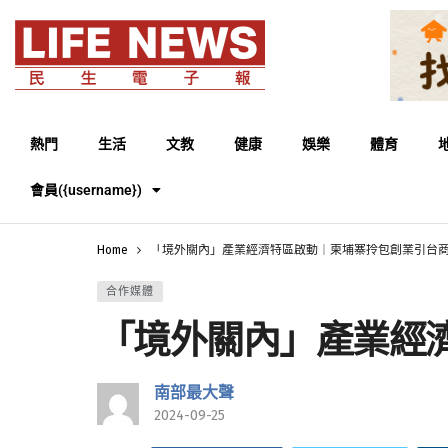
熱門
生活
文教
健康
娛樂
體育
會員({username})
Home
「境外關內」產業經濟特區啟動｜柬埔寨拎包創業引台
合作媒體
「境外關內」產業經
南部最大聲
2024-09-25