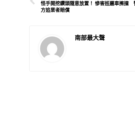
怪手開挖鑽頭隨意放置！ 慘害巡邏車擦撞 
方追業者賠償
南部最大聲