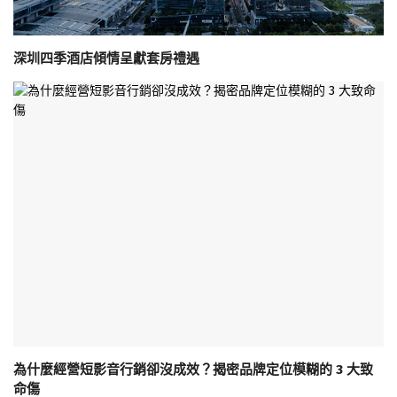
深圳四季酒店傾情呈獻套房禮遇
為什麼經營短影音行銷卻沒成效？揭密品牌定位模糊的 3 大致
命傷