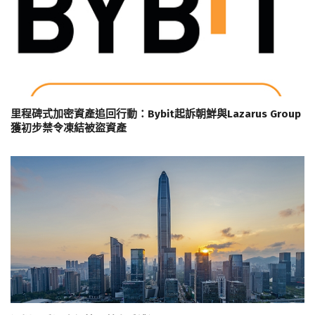
里程碑式加密資產追回行動：Bybit起訴朝鮮與Lazarus Group
獲初步禁令凍結被盜資產