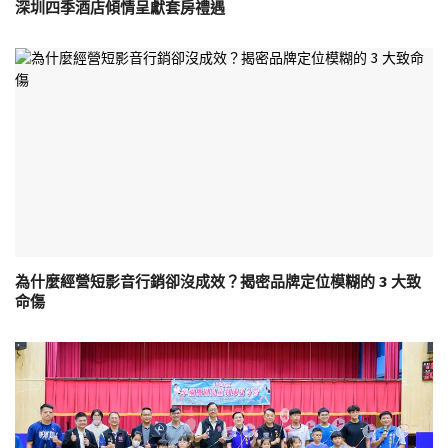
深圳四季酒店傾情呈獻套房禮遇
為什麼經營短影音行銷卻沒成效？揭密品牌定位模糊的 3 大致
命傷