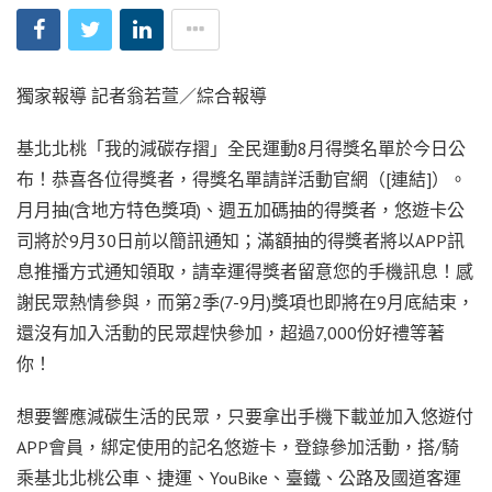
獨家報導 記者翁若萱／綜合報導
基北北桃「我的減碳存摺」全民運動8月得獎名單於今日公
布！恭喜各位得獎者，得獎名單請詳活動官網（[連結]）。
月月抽(含地方特色獎項)、週五加碼抽的得獎者，悠遊卡公
司將於9月30日前以簡訊通知；滿額抽的得獎者將以APP訊
息推播方式通知領取，請幸運得獎者留意您的手機訊息！感
謝民眾熱情參與，而第2季(7-9月)獎項也即將在9月底結束，
還沒有加入活動的民眾趕快參加，超過7,000份好禮等著
你！
想要響應減碳生活的民眾，只要拿出手機下載並加入悠遊付
APP會員，綁定使用的記名悠遊卡，登錄參加活動，搭/騎
乘基北北桃公車、捷運、YouBike、臺鐵、公路及國道客運