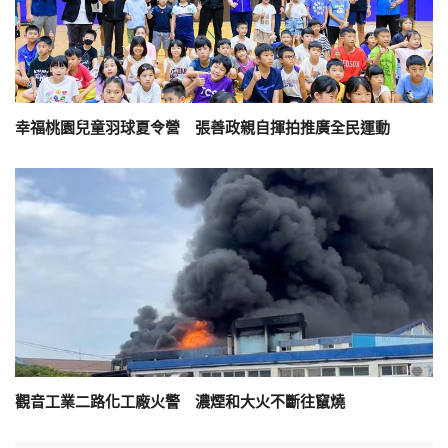
幸福桃園兒童羽球夏令營 張善政親自揮拍推廣全民運動
觀音工業二路化工廠火警 濃煙和大火不斷往竄燒