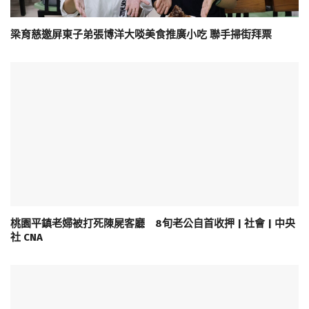
梁育慈邀屏東子弟張博洋大啖美食推廣小吃 聯手掃街拜票
桃園平鎮老婦被打死陳屍客廳 8旬老公自首收押 | 社會 | 中央
社 CNA