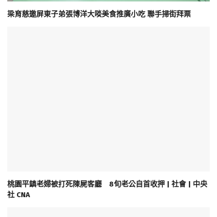
梁育慈邀屏東子弟張博洋大啖美食推廣小吃 聯手掃街拜票
桃園平鎮老婦被打死陳屍客廳 8旬老公自首收押 | 社會 | 中央
社 CNA