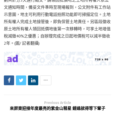
劃共計分5天進行點交，請領回抵價地之土地所有權人依公
文通知時間，備妥文件準時至現場報到，公文附件有工作站
示意圖，地主可利用行動電話拍照功能即可掃描定位。土地
所有權人完成土地接管後，即負保管土地責任。另區段徵收
原土地所有權人領回抵價地後第一次移轉時，可享土地增值
稅減徵40%之優惠；自辦理完成之日起地價稅可以減半徵收
2年。(圖/ 記者翻攝)
Previous Article
來屏東迎接年度最亮的紫金山彗星 錯過就得等下輩子