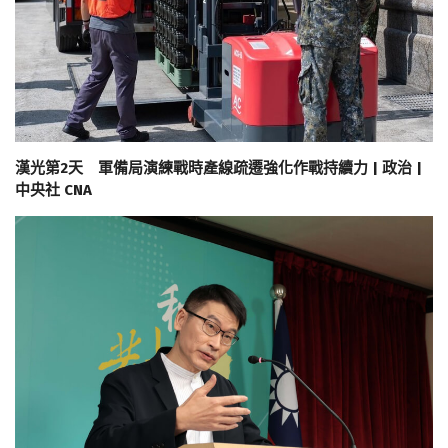
漢光第2天 軍備局演練戰時產線疏遷強化作戰持續力 | 政治 |
中央社 CNA