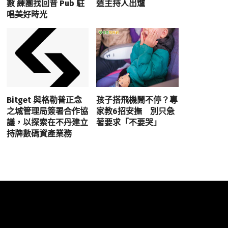
數 練團找回昔 Pub 駐
道主持人出爐
唱美好時光
Bitget 與格勒普正念
孩子搭飛機鬧不停？專
之城管理局簽署合作協
家教6招安撫 別只急
議，以探索在不丹建立
著要求「不要哭」
持牌數碼資產業務