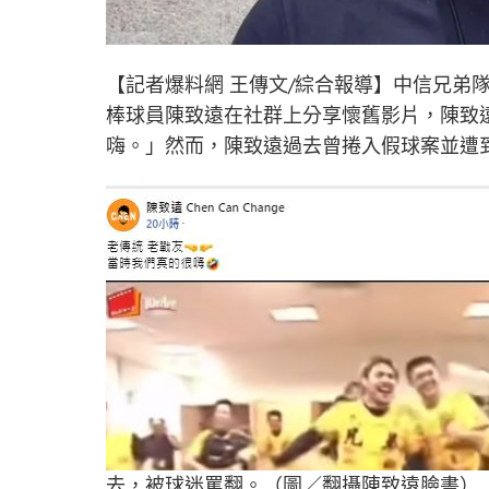
【記者爆料網 王傳文/綜合報導】中信兄弟
棒球員陳致遠在社群上分享懷舊影片，陳致
嗨。」然而，陳致遠過去曾捲入假球案並遭
去，被球迷罵翻。（圖／翻攝陳致遠臉書）