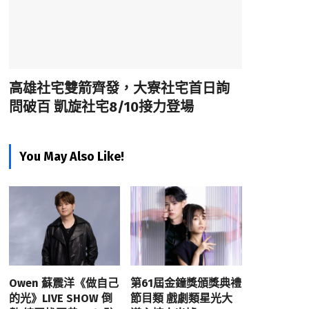
高雄社宅雙箭齊發，大寮社宅首日詢
問破百 凱旋社宅8/10接力登場
You May Also Like!
Owen 蘇震洋《做自己
第61屆金鐘獎頒獎典禮
的光》LIVE SHOW 倒
節目類 戲劇類星光大