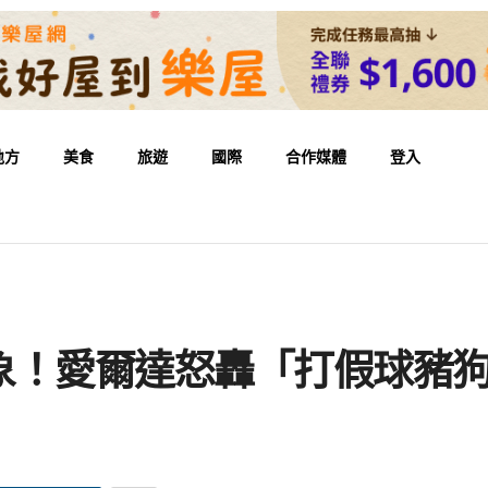
地方
美食
旅遊
國際
合作媒體
登入
」
象！愛爾達怒轟「打假球豬