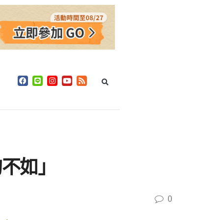
狗不如」
0