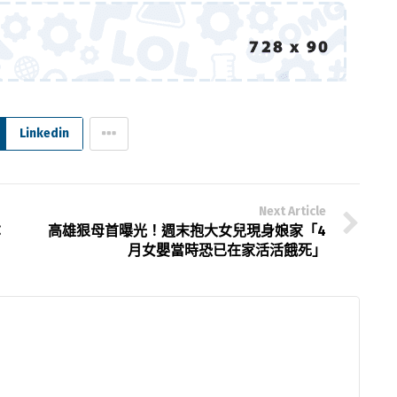
Linkedin
Next Article
：
高雄狠母首曝光！週末抱大女兒現身娘家「4
月女嬰當時恐已在家活活餓死」