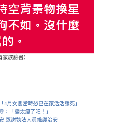
育家族臉書）
「4月女嬰當時恐已在家活活餓死」
呼：「變太瘦了吧！」
安 感謝執法人員維護治安