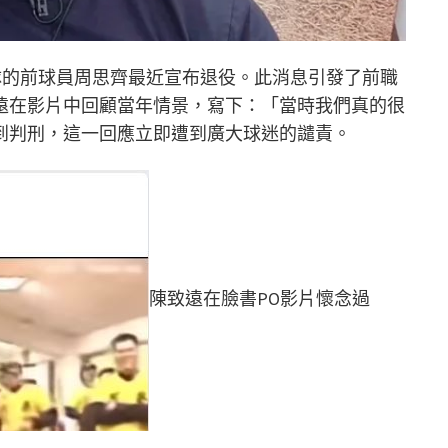
隊的前球員周思齊最近宣布退役。此消息引發了前職
遠在影片中回顧當年情景，寫下：「當時我們真的很
到判刑，這一回應立即遭到廣大球迷的譴責。
陳致遠在臉書PO影片懷念過