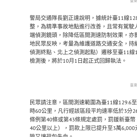
臺東
警局交通隊長劉正達說明，據統計臺11線12
整，為精準事故地點進行改善，且常有駕駛
端偵測鏡頭，除降低區間測速防制效果，亦
地民眾反映，考量為維護道路交通安全，持
偵測終點、北上之偵測起點）遷移至臺11線1
檢測後，將於10月1日起正式回歸執法。
臺東
民眾請注意，區間測速範圍為臺11線129.6至
時60公里，凡行經該區段平均速率低於3分
條例第40條或第43條規定處罰，罰鍰新臺幣
40公里以上），罰款上限已提升至3萬6,0
險又讓荷包失血。