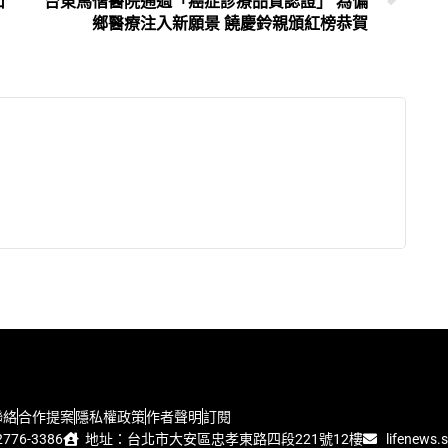
山
台東馬偕醫院通過「癌症診療品質認證」 為偏
鄉醫療注入新願景 饒慶鈴親頒紅榜恭賀
聯絡
合作提案
隱私權政策
作者聲明
訂閱
776-3386
地址：台北市大安區忠孝東路四段221號12樓
lifenews.