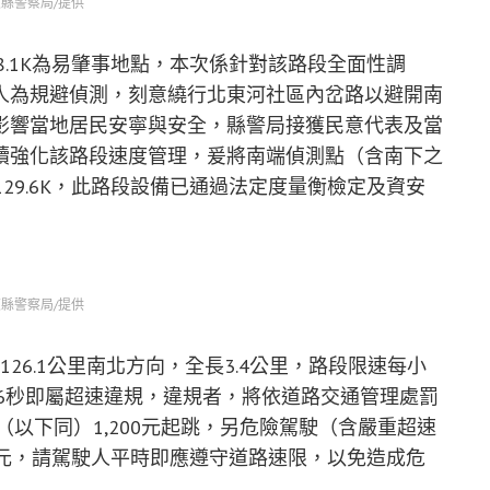
縣警察局/提供
8.1K為易肇事地點，本次係針對該路段全面性調
人為規避偵測，刻意繞行北東河社區內岔路以避開南
影響當地居民安寧與安全，縣警局接獲民意代表及當
續強化該路段速度管理，爰將南端偵測點（含南下之
29.6K，此路段設備已通過法定度量衡檢定及資安
縣警察局/提供
126.1公里南北方向，全長3.4公里，路段限速每小
26秒即屬超速違規，違規者，將依道路交通管理處罰
（以下同）1,200元起跳，另危險駕駛（含嚴重超速
00元，請駕駛人平時即應遵守道路速限，以免造成危