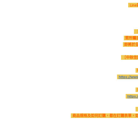
Lin
眾所矚
即將於
［中秋佳
https://ww
https:
商品規格及如何訂購，都在訂購表單，如有問