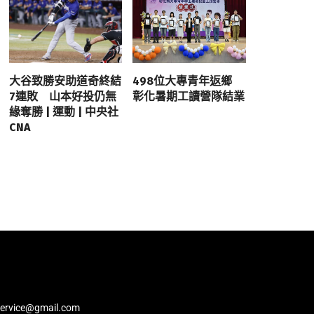
大谷致勝安助道奇終結
498位大專青年返鄉
7連敗 山本好投仍無
彰化暑期工讀營隊結業
緣奪勝 | 運動 | 中央社
CNA
service@gmail.com