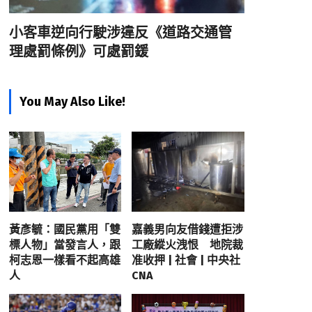
小客車逆向行駛涉違反《道路交通管
理處罰條例》可處罰鍰
You May Also Like!
黃彥毓：國民黨用「雙
嘉義男向友借錢遭拒涉
標人物」當發言人，跟
工廠縱火洩恨 地院裁
柯志恩一樣看不起高雄
准收押 | 社會 | 中央社
人
CNA