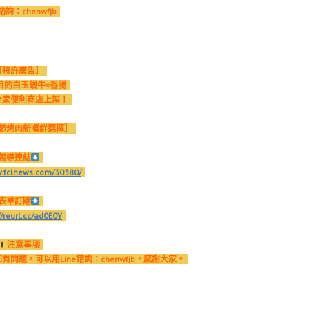
e諮詢：chenwfjb
［特許廣告］
目的白玉鍋牛×香腸
全家便利商店上架！
節烤肉新嚐鮮選擇］
報導連結
w.fclnews.com/30380/
表單訂購
//reurl.cc/ad0E0Y
注意事項
題，可以用Line諮詢：chenwfjb，感謝大家。