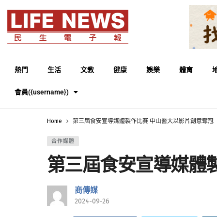
熱門
生活
文教
健康
娛樂
體育
會員({username})
Home
第三屆食安宣導媒體製作比賽 中山醫大以影片創意奪冠
合作媒體
第三屆食安宣導媒體
商傳媒
2024-09-26