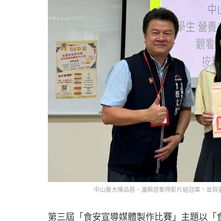
中山醫大陳品慈、潘姵瑄奪得影片組冠軍，並與臺
第三屆「食安宣導媒體製作比賽」主題以「食