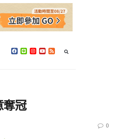
意奪冠
0