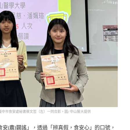
中市食安處秘書蔡文哲（左）一同合影。圖/ 中山醫大提供
安(農)闢謠」，透過「辨真假，食安心」的口號，