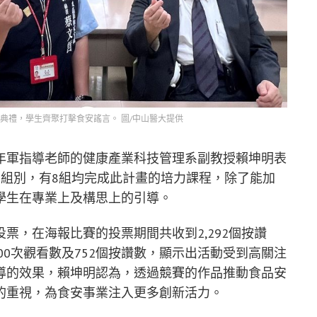
典禮，學生齊聚打擊食安謠言。 圖/中山醫大提供
年軍指導老師的健康產業科技管理系副教授賴坤明表
品組別，有8組均完成此計畫的培力課程，除了能加
學生在專業上及構思上的引導。
票，在海報比賽的投票期間共收到2,292個按讚
800次觀看數及752個按讚數，顯示出活動受到高關注
導的效果，賴坤明認為，透過競賽的作品推動食品安
的重視，為食安事業注入更多創新活力。