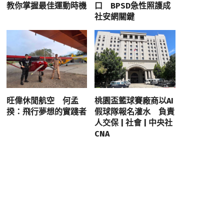
教你掌握最佳運動時機
口 BPSD急性照護成
社安網關鍵
旺偉休閒航空 何孟
桃園盃籃球賽廠商以AI
揆：飛行夢想的實踐者
假球隊報名灌水 負責
人交保 | 社會 | 中央社
CNA