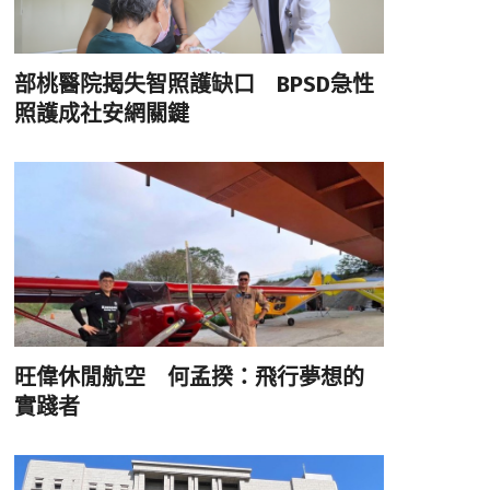
部桃醫院揭失智照護缺口 BPSD急性
照護成社安網關鍵
旺偉休閒航空 何孟揆：飛行夢想的
實踐者