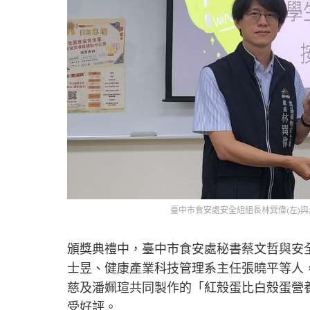
臺中市食安處安全組組長林巽偉(左)與
頒獎典禮中，臺中市食安處秘書蔡文哲與安
士昱、健康產業科技管理系主任張曉平等人
慈及潘姵瑄共同製作的「紅殼蛋比白殼蛋營
受好評。