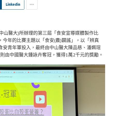
Linkedin
中山醫大)所辦理的第三屆「食安宣導媒體製作比
，今年的比賽主題以「食安(農)闢謠」，以「辨真
的食安青年軍投入，最終由中山醫大陳品慈、潘姵瑄
則由中國醫大鍾詠卉奪冠，獲得1萬2千元的獎勵。