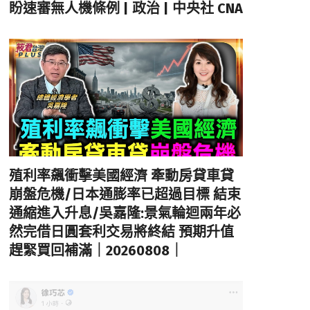
盼速審無人機條例 | 政治 | 中央社 CNA
殖利率飆衝擊美國經濟 牽動房貸車貸
崩盤危機/日本通膨率已超過目標 結束
通縮進入升息/吳嘉隆:景氣輪迴兩年必
然完借日圓套利交易將終結 預期升值
趕緊買回補滿｜20260808｜