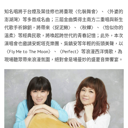
知名唱將于台煙及葉佳修也將重現〈化裝舞會〉、〈外婆的
澎湖灣〉等多首成名曲；三屆金曲獎得主南方二重唱與新生
代歌手祈錦鈅，將帶來〈捉泥鰍〉、〈秋蟬〉、〈恰似你的
溫柔〉等經典民歌，將喚起跨世代的青春記憶；此外，本次
演唱會也邀請安妮塔克樂團、吳鎮安等年輕的街頭美聲，以
〈Fly Me to The Moon〉、〈Perfect〉等浪漫西洋情歌，為
現場聽眾帶來浪漫氛圍，絕對會是場曼妙的盛夏音樂饗宴。