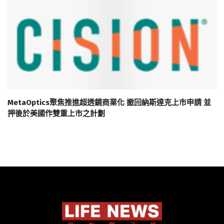
MetaOptics聚焦推進超透鏡商業化 撤回納斯達克上市申請 並
押後於美國作雙重上市之計劃