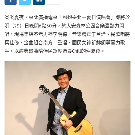
炎炎夏夜，臺北廣播電臺「戀戀臺北－夏日演唱會」即將於
明（29）日晚間6點30分，於大安森林公園音樂臺熱力開
唱，現場集結不老男神李明德、音樂精靈于台煙、民歌唱將
葉佳修、金曲組合南方二重唱、國民女神祈錦鈅等實力歌
手，以經典歌曲陪伴民眾度過最Chill的仲夏夜。