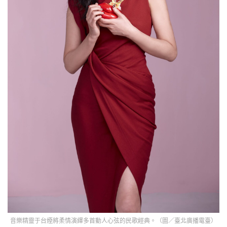
音樂精靈于台煙將柔情演繹多首動人心弦的民歌經典。（圖／臺北廣播電臺）