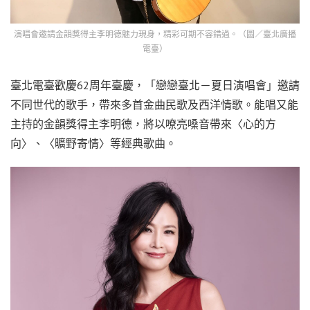
演唱會邀請金韻獎得主李明德魅力現身，精彩可期不容錯過。（圖／臺北廣播
電臺）
臺北電臺歡慶62周年臺慶，「戀戀臺北－夏日演唱會」邀請
不同世代的歌手，帶來多首金曲民歌及西洋情歌。能唱又能
主持的金韻獎得主李明德，將以嘹亮嗓音帶來〈心的方
向〉、〈曠野寄情〉等經典歌曲。