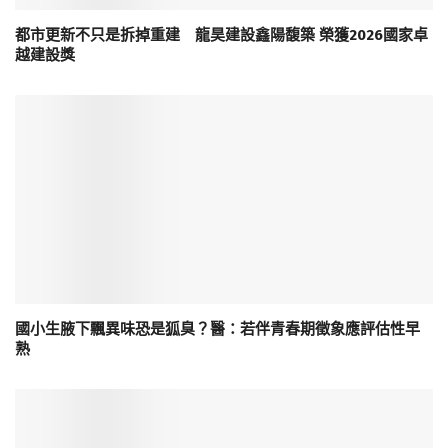
都市更新不只是拆掉重建 龍昊建設鑫陽馥築 榮獲2026國家卓
越建設獎
國小生腋下飄異味恐是狐臭？醫：若伴青春期徵象應評估性早
熟