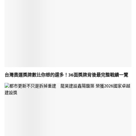
台灣奧運獎牌數比你想的還多！36面獎牌背後最完整戰績一覽