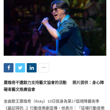
蕭煌奇不遺餘力支持藝文協會的活動 照片提供：身心障
礙者藝文推廣協會
金曲歌王蕭煌奇（Ricky）10日挺身為第27屆視障藝術季
《最記得的…》行動音樂劇宣傳，他表示：「這場行動音樂