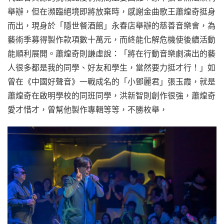
舉辦，但在瀕臨絕境即將放棄時，感謝金曲歌王蕭煌奇挺身
而出，現身於「隱世餐酒館」永春店舉辦的慈善音樂會，為
藝術季募得製作款項數十萬元，而終能化解危機使後續活動
能順利展開。蕭煌奇則謙虛說：「將在行動音樂劇演出的藝
人很多都是我的同學、好友和學生，當然要力挺才行！」如
曾在《中國好聲音》一戰成名的「小鄧麗君」張玉霞，就是
蕭煌奇在啟明學校的同班同學，洪新智則創作很強，蕭煌奇
愛才惜才，曾幫他製作專輯等等，不勝枚舉，