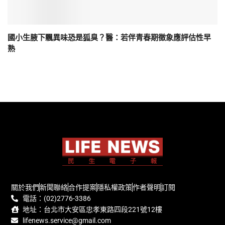
國小生腋下飄異味恐是狐臭？醫：若伴青春期徵象應評估性早
熟
關於我們
新聞聯絡
合作提案
隱私權政策
作者聲明
訂閱
電話：(02)2776-3386
地址：台北市大安區忠孝東路四段221號12樓
lifenews.service@gmail.com