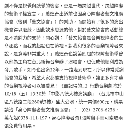
劇不僅是視覺與聽覺的饗宴，更是一場跨越世代、跨越障礙
的藝術平權宣言。」蕭煌奇出道前也因身心障礙者藝文推廣
協會（後稱「藝文協會」）的幫助，而開始有了很多的演出
機會得以磨練，因此飲水思源的他，對於藝文協會的活動總
是不遺餘力的支持！開心讚：「藝文協會是音樂視障者的生
命起點，而我的起點也在這裡。對我和很多的音樂視障者來
說，是意義非常重大！」蕭煌奇也說第四屆的視障藝術季曾
以他為主角在台北新舞台舉辦了演唱會，也促成他順利成為
發片歌手，如今也出道22年，一路走到現在，所以非常感謝
協會的栽培，希望大家都能支持視障藝術季，讓更多有才華
的音樂視障者可以被看見！《最記得的…》行動音樂劇將於
10/18（五）19:30於「中影八德大樓演講廳」（台北市中山
區八德路二段260號3樓）盛大公演，統一票價600元，購票
請洽「身心障礙者藝文推廣協會」： （02）2706-6236、
萬花姐0938-111-197，身心障礙者憑1張障礙手冊可索取兩
張免費待用票。