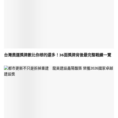
台灣奧運獎牌數比你想的還多！36面獎牌背後最完整戰績一覽