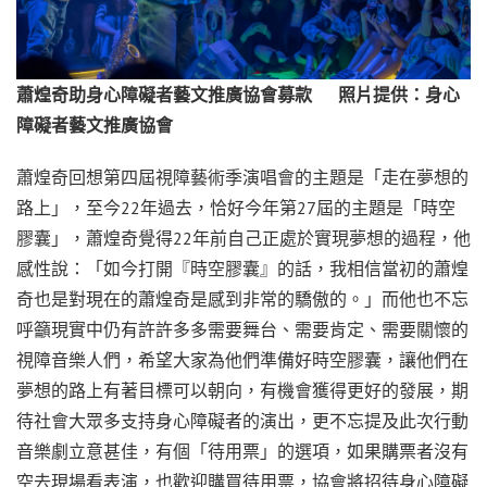
蕭煌奇助身心障礙者藝文推廣協會募款 照片提供：身心
障礙者藝文推廣協會
蕭煌奇回想第四屆視障藝術季演唱會的主題是「走在夢想的
路上」，至今22年過去，恰好今年第27屆的主題是「時空
膠囊」，蕭煌奇覺得22年前自己正處於實現夢想的過程，他
感性說：「如今打開『時空膠囊』的話，我相信當初的蕭煌
奇也是對現在的蕭煌奇是感到非常的驕傲的。」而他也不忘
呼籲現實中仍有許許多多需要舞台、需要肯定、需要關懷的
視障音樂人們，希望大家為他們準備好時空膠囊，讓他們在
夢想的路上有著目標可以朝向，有機會獲得更好的發展，期
待社會大眾多支持身心障礙者的演出，更不忘提及此次行動
音樂劇立意甚佳，有個「待用票」的選項，如果購票者沒有
空去現場看表演，也歡迎購買待用票，協會將招待身心障礙