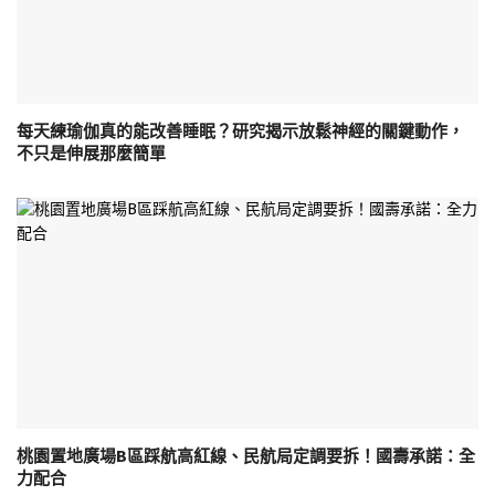
每天練瑜伽真的能改善睡眠？研究揭示放鬆神經的關鍵動作，
不只是伸展那麼簡單
桃園置地廣場B區踩航高紅線、民航局定調要拆！國壽承諾：全
力配合