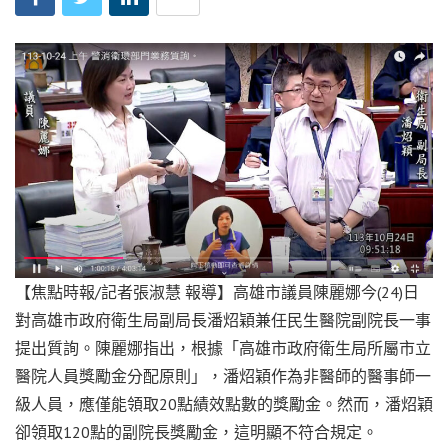
【焦點時報/記者張淑慧 報導】高雄市議員陳麗娜今(24)日
對高雄市政府衛生局副局長潘炤穎兼任民生醫院副院長一事
提出質詢。陳麗娜指出，根據「高雄市政府衛生局所屬市立
醫院人員獎勵金分配原則」，潘炤穎作為非醫師的醫事師一
級人員，應僅能領取20點績效點數的獎勵金。然而，潘炤穎
卻領取120點的副院長獎勵金，這明顯不符合規定。