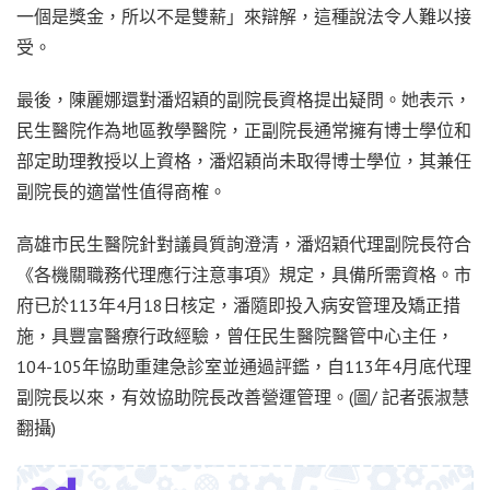
一個是獎金，所以不是雙薪」來辯解，這種說法令人難以接
受。
最後，陳麗娜還對潘炤穎的副院長資格提出疑問。她表示，
民生醫院作為地區教學醫院，正副院長通常擁有博士學位和
部定助理教授以上資格，潘炤穎尚未取得博士學位，其兼任
副院長的適當性值得商榷。
高雄市民生醫院針對議員質詢澄清，潘炤穎代理副院長符合
《各機關職務代理應行注意事項》規定，具備所需資格。市
府已於113年4月18日核定，潘隨即投入病安管理及矯正措
施，具豐富醫療行政經驗，曾任民生醫院醫管中心主任，
104-105年協助重建急診室並通過評鑑，自113年4月底代理
副院長以來，有效協助院長改善營運管理。(圖/ 記者張淑慧
翻攝)