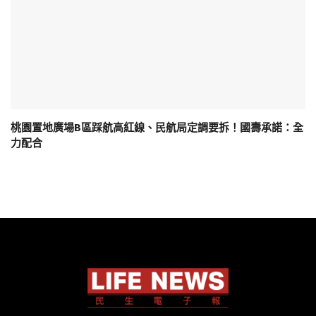
桃園置地廣場B區踩航高紅線、民航局定調要拆！國壽承諾：全
力配合