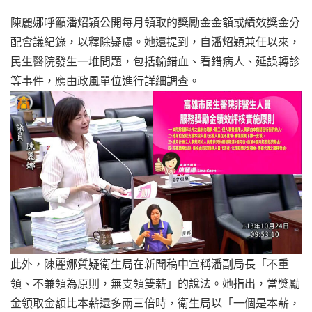
陳麗娜呼籲潘炤穎公開每月領取的獎勵金金額或績效獎金分
配會議紀錄，以釋除疑慮。她還提到，自潘炤穎兼任以來，
民生醫院發生一堆問題，包括輸錯血、看錯病人、延誤轉診
等事件，應由政風單位進行詳細調查。
此外，陳麗娜質疑衛生局在新聞稿中宣稱潘副局長「不重
領、不兼領為原則，無支領雙薪」的說法。她指出，當獎勵
金領取金額比本薪還多兩三倍時，衛生局以「一個是本薪，