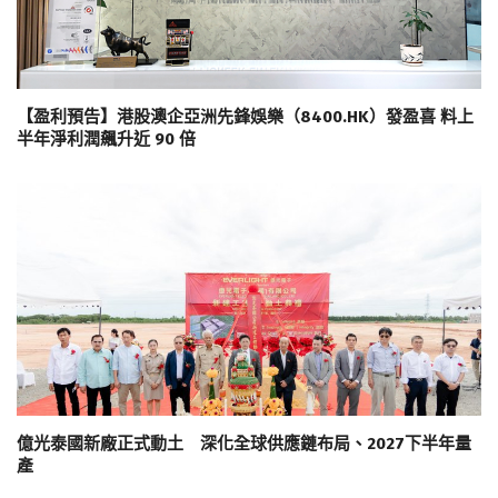
【盈利預告】港股澳企亞洲先鋒娛樂（8400.HK）發盈喜 料上
半年淨利潤飆升近 90 倍
億光泰國新廠正式動土 深化全球供應鏈布局、2027下半年量
產