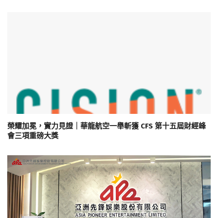
榮耀加冕，實力見證｜華龍航空一舉斬獲 CFS 第十五屆財經峰
會三項重磅大獎