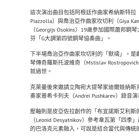
這次演出曲目包括阿根廷作曲家希納斯特拉（Alber
Piazzolla）與喬治亞作曲家坎切利（Giya
（Georgijs Osokins）19歲參加國
芬「G大調第四號鋼琴協奏曲」。
下半場喬治亞作曲家坎切利的「默禱」，是獻
琴傳奇羅斯托波維奇（Mstislav Rostr
就過世。
克萊曼後來邀請立陶宛大提琴家迪爾娃納斯克德 （Gi
奏家普希卡列夫（Andrei Pushkarev
壓軸則是皮亞佐拉創作的「布宜諾斯艾利斯
（Leonid Desyatnikov）參考韋瓦
的巴洛克元素融入，可說是結合當代與傳統