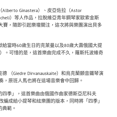
to Ginastera）、皮亞佐拉（Astor
 Kancheli）等人作品，拉脫維亞青年鋼琴家歐索金斯
際蕭邦鋼琴大賽，隨即引起樂壇關注，這次將與樂團演出貝多
給當時60歲生日的克萊曼以及80歲大壽俄國大提
opovich）。可惜的是，這首樂曲完成不久，羅斯托波維奇
edre Dirvanauskaite）和烏克蘭顫音鐵琴演
）錄音演奏，原班人馬也將在這場音樂會中回歸。
的四季」，這首樂曲由俄國作曲家德斯亞尼科夫
第「四季」改編成給小提琴和絃樂團的版本，同時將「四季」
的典範。