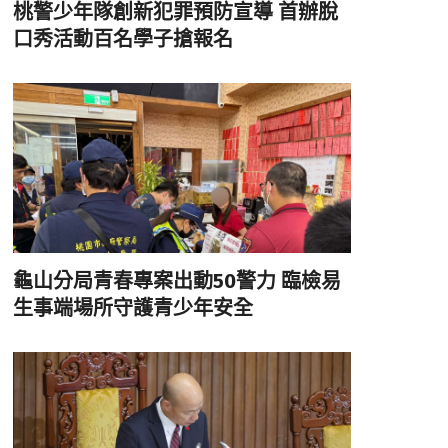
桃警少年隊創新犯罪預防宣導 首辦脫
口秀活動百名學子搶報名
龜山分局青春專案出動50警力 臨檢易
生事端場所守護青少年安全