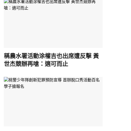
稱農水署活動涂權吉也出席遭反擊 黃
世杰競辦再嗆：適可而止