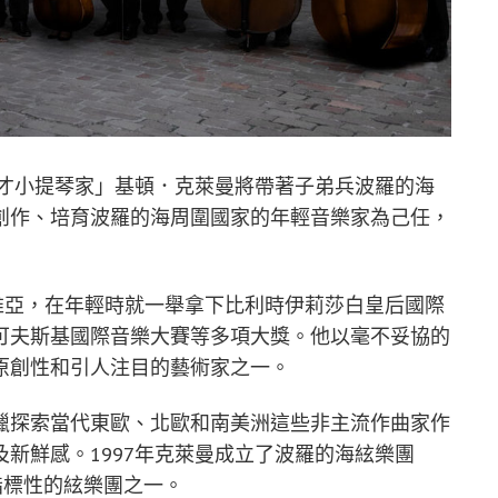
鬼才小提琴家」基頓．克萊曼將帶著子弟兵波羅的海
創作、培育波羅的海周圍國家的年輕音樂家為己任，
於拉脫維亞，在年輕時就一舉拿下比利時伊莉莎白皇后國際
可夫斯基國際音樂大賽等多項大獎。他以毫不妥協的
原創性和引人注目的藝術家之一。
獵探索當代東歐、北歐和南美洲這些非主流作曲家作
新鮮感。1997年克萊曼成立了波羅的海絃樂團
洲最具指標性的絃樂團之一。