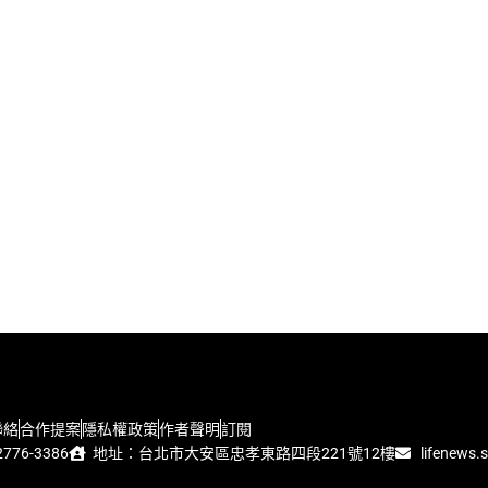
聯絡
合作提案
隱私權政策
作者聲明
訂閱
776-3386
地址：台北市大安區忠孝東路四段221號12樓
lifenews.