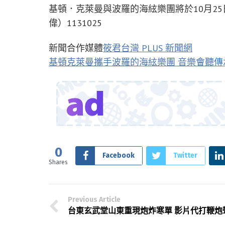
基頓．克萊曼與波羅的海絃樂團將於10月2
偉）1131025
新聞合作媒體
筱君台灣 PLUS 新聞網
基頓克萊曼攜手波羅的海絃樂團 音樂會聽傳
0
Facebook
Twitter
Shares
Previous Article
台東玄武堂山東重現炮炸寒單 影片代打鞭炮