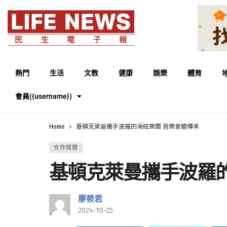
熱門
生活
文教
健康
娛樂
體育
會員({username})
Home
基頓克萊曼攜手波羅的海絃樂團 音樂會聽傳承
合作媒體
基頓克萊曼攜手波羅的
廖筱君
2024-10-25