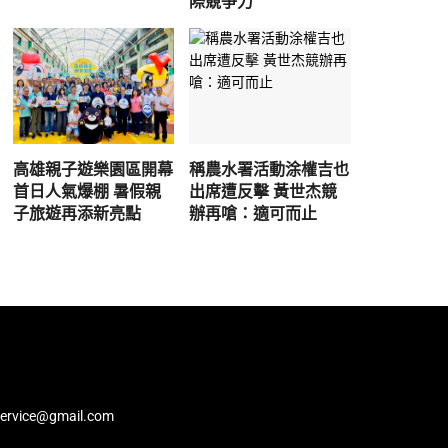
際競爭力
高雄親子遊樂園區開幕
稱農水署活動涂權吉也
首日人氣爆棚 暑假親
出席遭反擊 黃世杰競
子旅遊再添新亮點
辦再嗆：適可而止
service@gmail.com