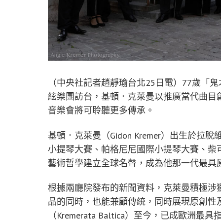
（中央社記者趙靜瑜台北25日電）77歲「
絃樂團訪台，基頓．克萊曼以推廣當代曲目
音樂會將可聆聽更多傳承。
基頓．克萊曼（Gidon Kremer）出生
小提琴大賽、帕格尼尼國際小提琴大賽、柴
藝術哲學建立全球名聲，成為他那一代最具
根據兩廳院發布的新聞資料，克萊曼積極涉
品的同時，也能兼顧傳統，同時展現原創性及
（Kremerata Baltica）至今，已成歐