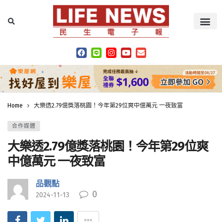
Home
大樂透2.79億獎落桃園！今年第29位爽中億萬元 一夜致富
合作媒體
大樂透2.79億獎落桃園！今年第29位爽
中億萬元 一夜致富
品觀點
0
2024-11-13