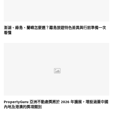
澎湖、綠島、蘭嶼怎麼選？離島旅遊特色差異與行前準備一次
看懂
PropertyGuru 亞洲不動產獎將於 2026 年擴展，增設涵蓋中國
內地及港澳的獎項類別