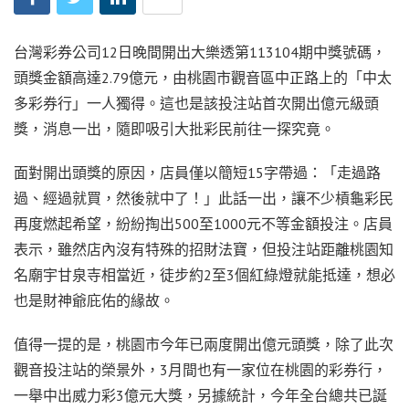
台灣彩券公司12日晚間開出大樂透第113104期中獎號碼，
頭獎金額高達2.79億元，由桃園市觀音區中正路上的「中太
多彩券行」一人獨得。這也是該投注站首次開出億元級頭
獎，消息一出，隨即吸引大批彩民前往一探究竟。
面對開出頭獎的原因，店員僅以簡短15字帶過：「走過路
過、經過就買，然後就中了！」此話一出，讓不少槓龜彩民
再度燃起希望，紛紛掏出500至1000元不等金額投注。店員
表示，雖然店內沒有特殊的招財法寶，但投注站距離桃園知
名廟宇甘泉寺相當近，徒步約2至3個紅綠燈就能抵達，想必
也是財神爺庇佑的緣故。
值得一提的是，桃園市今年已兩度開出億元頭獎，除了此次
觀音投注站的榮景外，3月間也有一家位在桃園的彩券行，
一舉中出威力彩3億元大獎，另據統計，今年全台總共已誕