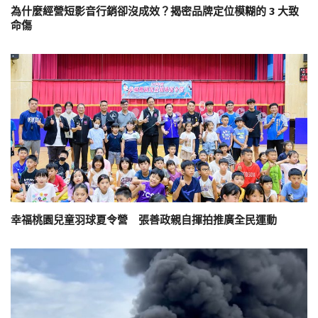
為什麼經營短影音行銷卻沒成效？揭密品牌定位模糊的 3 大致
命傷
幸福桃園兒童羽球夏令營 張善政親自揮拍推廣全民運動