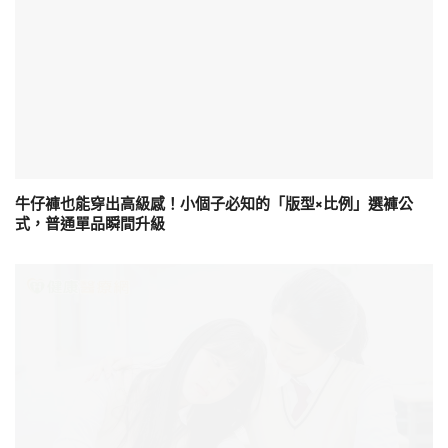
牛仔褲也能穿出高級感！小個子必知的「版型×比例」選褲公
式，普通單品瞬間升級