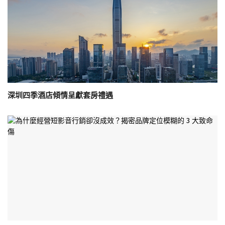
深圳四季酒店傾情呈獻套房禮遇