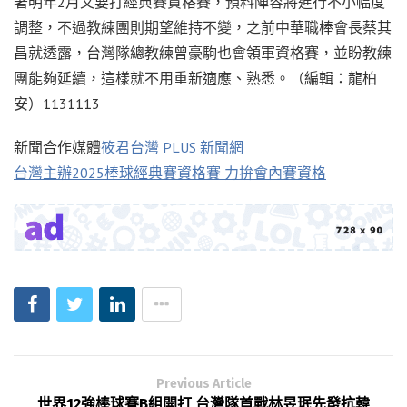
著明年2月又要打經典賽資格賽，預料陣容將進行不小幅度
調整，不過教練團則期望維持不變，之前中華職棒會長蔡其
昌就透露，台灣隊總教練曾豪駒也會領軍資格賽，並盼教練
團能夠延續，這樣就不用重新適應、熟悉。（編輯：龍柏
安）1131113
新聞合作媒體
筱君台灣 PLUS 新聞網
台灣主辦2025棒球經典賽資格賽 力拚會內賽資格
Previous Article
世界12強棒球賽B組開打 台灣隊首戰林昱珉先發抗韓