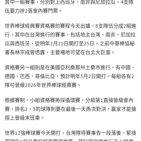
其中一組賽事，分別對上西班牙、南非與尼加拉瓜，4支隊
伍要力拚2張會內賽門票。
世界棒球經典賽資格賽的賽程今天出爐，8支隊伍分成2組進
行，其中在台灣進行的賽事，包括地主台灣、南非、尼加拉
瓜與西班牙，從明年2月21日開打至25日。之前中華棒協秘
書長林宗成曾透露，主要場地可望在台北大巨蛋。
資格賽另一組則是在美國亞利桑那州土桑市進行，有中國、
德國、巴西、哥倫比亞，預計明年3月2日開打。每組各有2
隊可晉級2026年世界棒球經典賽。
根據賽制，小組資格賽將採循環賽，分組第1直接晉級會內
賽，排名2、3的球隊則要在最後一天再次對決，贏家才能搶
搭上晉級末班車。
世界12強棒球賽今天開打，台灣隊待賽事告一段落後，緊接