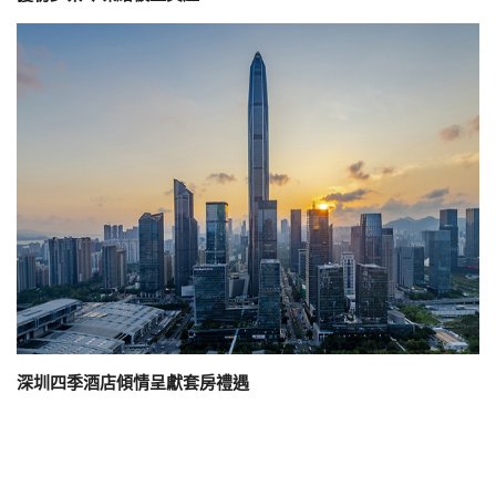
深圳四季酒店傾情呈獻套房禮遇