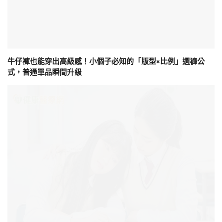
牛仔褲也能穿出高級感！小個子必知的「版型×比例」選褲公
式，普通單品瞬間升級