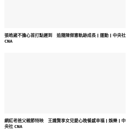
張皓崴不擔心首打點遲到 追隨陳傑憲軌跡成長 | 運動 | 中央社
CNA
網紅老爸父親節特映 王識賢享女兒愛心晚餐感幸福 | 娛樂 | 中
央社 CNA