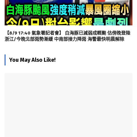
【8/9 17:40 氣象署記者會】 白海豚已減弱成輕颱 估傍晚登陸
浙江/今晚北部雨勢漸緩 中南部接力降雨 海警最快明晨解除
You May Also Like!