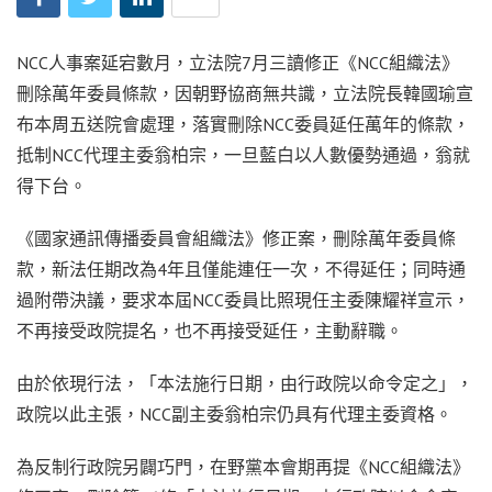
NCC人事案延宕數月，立法院7月三讀修正《NCC組織法》
刪除萬年委員條款，因朝野協商無共識，立法院長韓國瑜宣
布本周五送院會處理，落實刪除NCC委員延任萬年的條款，
抵制NCC代理主委翁柏宗，一旦藍白以人數優勢通過，翁就
得下台。
《國家通訊傳播委員會組織法》修正案，刪除萬年委員條
款，新法任期改為4年且僅能連任一次，不得延任；同時通
過附帶決議，要求本屆NCC委員比照現任主委陳耀祥宣示，
不再接受政院提名，也不再接受延任，主動辭職。
由於依現行法，「本法施行日期，由行政院以命令定之」，
政院以此主張，NCC副主委翁柏宗仍具有代理主委資格。
為反制行政院另闢巧門，在野黨本會期再提《NCC組織法》