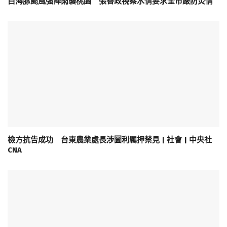
白海豚颱風強降雨襲桃園 張善政視察水情要求全市嚴防災情
檢方抗告成功 台東農業處長涉圖利羈押禁見 | 社會 | 中央社
CNA