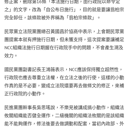
修正案，刪除第16條「本法施行日期，由行政院以命令定
之」的文字，改為「自公布日施行」，目的就是要讓翁柏宗
完全卸任，該條款被外界稱為「翁柏宗條款」。
民眾黨立法院黨團總召黃國昌於協商中表示，上會期民眾黨
團提案本就有押施行日期，但未獲支持，這次提案要讓補足
NCC組織法施行日期握在行政院手中的問題，不會產生溯及
效力。
國民黨團副書記長王鴻薇表示，NCC應該保持獨立超然性，
行政院也應去尊重立法權，在立法之後的行使，這樣的小動
作真的是不必要，變成立法院還要再去做條文的修正，來補
正行政院的小動作。
民進黨團幹事長吳思瑤說，不樂見被講成搞小動作，組織法
攸關組織能否健全運作，二級機關的組織法攸關的是該組織
能不能夠運作，修法後要去做調動和配套，當初內政部、外