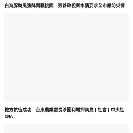
白海豚颱風強降雨襲桃園 張善政視察水情要求全市嚴防災情
檢方抗告成功 台東農業處長涉圖利羈押禁見 | 社會 | 中央社
CNA