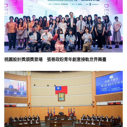
桃園設計獎頒獎登場 張善政盼青年創意接軌世界舞臺