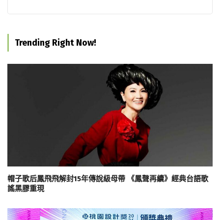
Trending Right Now!
帽子歌后鳳飛飛解封15年傳說級母帶 《鳳聲再續》經典台語歌
謠黑膠重現