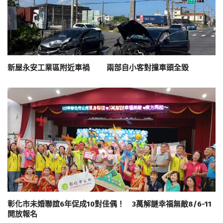
新屋永安工業區附近車禍 兩部自小客對撞車頭全毀
彰化市未婚聯誼6年促成10對佳偶！ 3萬解謎幸福無敵8/6-11
開放報名