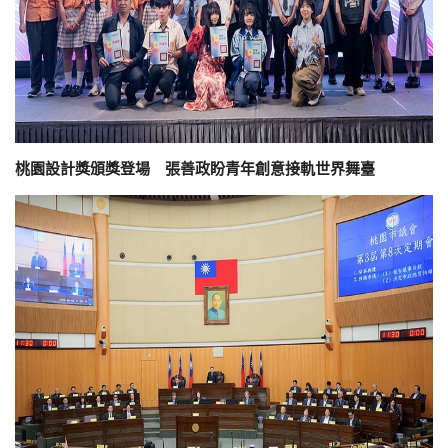
桃園設計獎頒獎登場 張善政盼青年創意接軌世界舞臺