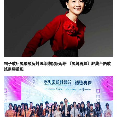
帽子歌后鳳飛飛解封15年傳說級母帶 《鳳聲再續》經典台語歌
謠黑膠重現