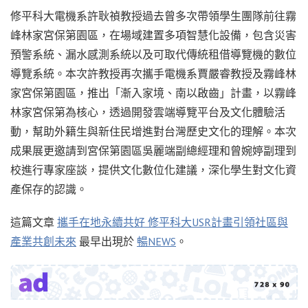
修平科大電機系許耿禎教授過去曾多次帶領學生團隊前往霧
峰林家宮保第園區，在場域建置多項智慧化設備，包含災害
預警系統、漏水感測系統以及可取代傳統租借導覽機的數位
導覽系統。本次許教授再次攜手電機系賈嚴睿教授及霧峰林
家宮保第園區，推出「漸入家境、南以啟齒」計畫，以霧峰
林家宮保第為核心，透過開發雲端導覽平台及文化體驗活
動，幫助外籍生與新住民增進對台灣歷史文化的理解。本次
成果展更邀請到宮保第園區吳麗端副總經理和曾婉婷副理到
校進行專家座談，提供文化數位化建議，深化學生對文化資
產保存的認識。
這篇文章
攜手在地永續共好 修平科大USR計畫引領社區與
產業共創未來
最早出現於
暢NEWS
。