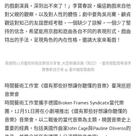
的戲劇演員，深到出不來了！」李寶春說，編這齣戲來自他
對父親的觀察，以及對人性的體悟；劇中要角吳兆騫、顧貞
觀這對知己的友誼歷經考驗，一個缺少了諒解，一個少了堅
持的信念，希望能用京戲和崑曲各自不同的表現形式、戲曲
特出的手法，呈現角色的內在性格，邀請大家來看戲！
歌劇院11月藝術好朋友節目分享會_大型新編京劇《知己》，藝術總監暨導演李
寶春節目分享 © 臺中國家歌劇院
時間藝術工作室《還有那些好想讓你聽懂的音樂》臺灣巡迴
音樂會
時間藝術工作室攜手德國Broken Frames Syndicate當代樂
團，12月31日將在小劇場推出《還有那些好想讓你聽懂的
音樂》音樂會，以二戰後的當代音樂為主題，精選音樂史上
重要的經典，包括美國作曲家John Cage與Pauline Oliveros的