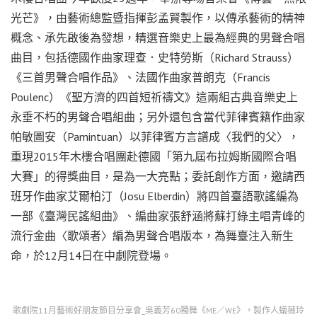
光芒》，由藝術總監暨指揮彭孟賢製作，以傳承藝術的精神
概念、承先啟後為發想，精選音樂史上最為經典的男聲合唱
曲目，包括德國作曲家理查．史特勞斯（Richard Strauss）
《三首男聲合唱作品》、法國作曲家普朗克（Francis
Poulenc）《聖方濟的四首短祈禱文》這兩組古典音樂史上
永垂不朽的男聲合唱組曲；另外還包含當代菲律賓籍作曲家
帕敏圖安（Pamintuan）以菲律賓方言譜成〈我們的父〉，
重現2015年木樓合唱團赴德國「第九屆布拉姆斯國際合唱
大賽」的得獎曲目，是為一大亮點；委託創作方面，邀請西
班牙作曲家艾爾柏汀（Josu Elberdin）將四首臺語歌謠編為
一部《臺灣民謠組曲》、編曲家張舒涵將蘇打綠主唱青峰的
流行金曲〈歌頌者〉編為男聲合唱版本，為舞臺注入新生
命，於12月14日在中劇院登場。
歌劇院11月藝術好朋友節目分享會_吳義芳60獨舞《ME／WE》，製作人蟻薇玲