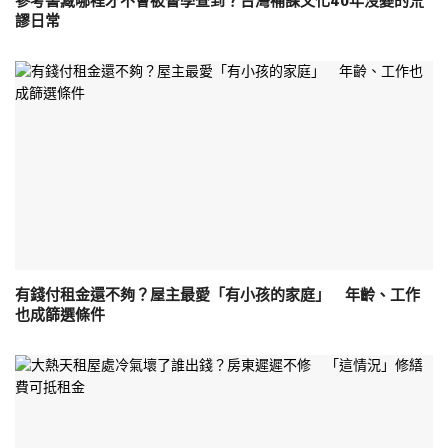
參考書藏哪裡才不會被督學查到？台灣補課文化40年沒變的荒
謬日常
有錢付租金還不夠？屋主最愛「有小孩的家庭」 年齡、工作
也成篩選條件