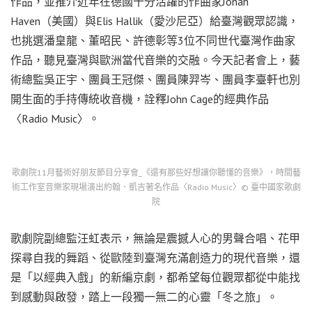
作品，並推介近年在德國十分活躍的作曲家Jonah
Haven（美國）與Elis Hallik（愛沙尼亞）給臺灣觀眾認識，
也挑選潘皇龍、董昭民、許德彰等3位不同世代臺灣作曲家
作品，聽見臺灣與歐洲當代音樂的交融。今天記者會上，藝
術總監吳正宇、團員王冠傑、團員陳羿岑、團員李臺軒也別
開生面的手持傳統收音機，詮釋John Cage的經典作品
〈Radio Music〉。
歌劇院11月藝術好朋友節目分享會_《還有那些好想讓你聽懂的音樂》，時間藝
術工作室音樂家現場演出約翰．凱吉著名作品〈Radio Music〉© 臺中國家歌劇
院
歌劇院副總監汪虹表示，無論是震撼人心的男聲合唱、花甲
探尋自我的舞蹈、從歐陸到臺灣充滿創造力的現代音樂，還
是「以經典入戲」的新編京劇，都希望每位觀眾都從中能找
到感動與啟發，踏上一段獨一無二的心靈「冬之旅」。