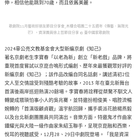
伸，相信他能跳到70歲，而且依舊美麗。
歌劇院11月藝術好朋友節目分享會_木樓合唱團二十五週年《傳藝．無限光
芒》，資深團員徐上哲節目分享 © 臺中國家歌劇院
2024辜公亮文教基金會大型新編京劇《知己》
著名京劇老生李寶春「以老為新」創立「新老戲」品牌，將
重現首度嘗試以京崑合鳴形式編創、歷年來最獲觀眾好評的
新編京劇《知己》；該作品改編自同名話劇，講述清初2位
文人至交情誼受到殘酷考驗的故事，2013 年在臺北新舞台
首演後兩岸巡迴熱演20餘場。李寶春將詮釋從桀驁不馴文人
轉變成猥瑣怕事小人的吳兆騫，並特邀扮相俊美、唱腔流暢
婉轉的「首演版顧貞觀」溫宇航回歸，攜手裘派花臉楊燕毅
以及台北新劇團團員共同演出。音樂方面，特邀鬼才作曲家
鍾耀光與大陸一級作曲家朱紹玉聯手，呈現京崑融和西樂，
悅耳的視聽感受，12月28、29日中劇院登場。「我是資深