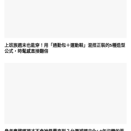
上班族週末也能穿！用「通勤包＋運動鞋」混搭正裝的5種造型
公式，時髦感直接翻倍