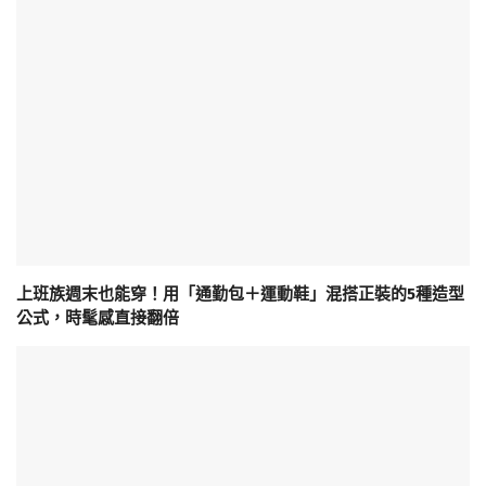
上班族週末也能穿！用「通勤包＋運動鞋」混搭正裝的5種造型
公式，時髦感直接翻倍