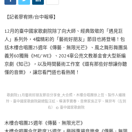
【記者廖宥婷/台中報導】
12月的臺中國家歌劇院除了向大師、經典致敬的「遇見巨
人」系列外，4檔精彩的「藝術好朋友」節目也將登場！包
括木樓合唱團25週年《傳藝．無限光芒》、風之舞形舞團吳
義芳60獨舞《ME/ WE》、2024辜公亮文教基金會大型新編
京劇《知己》，以及時間藝術工作室《還有那些好想讓你聽
懂的音樂》，讓您看門道也看熱鬧！
歌劇院11月藝術好朋友節目分享會_大合照，木樓合唱團徐上哲、製作人蟻薇
玲、臺中國家歌劇院副總監汪虹、導演李寶春、音樂家吳正宇、陳羿岑（左到
右） © 臺中國家歌劇院
木樓合唱團25週年《傳藝．無限光芒》
木樓合唱團今年歡度25週年，舉辦專場音樂會《傳藝．無限