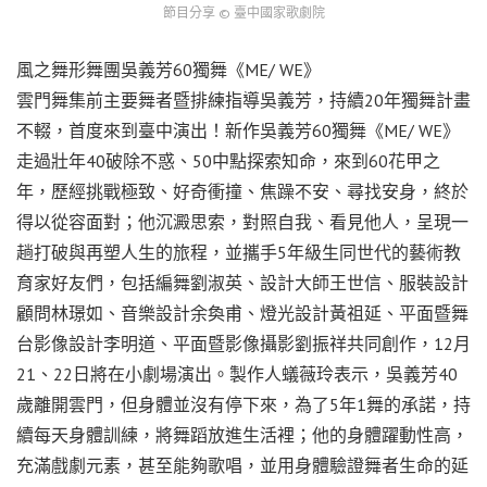
節目分享 © 臺中國家歌劇院
風之舞形舞團吳義芳60獨舞《ME/ WE》
雲門舞集前主要舞者暨排練指導吳義芳，持續20年獨舞計畫
不輟，首度來到臺中演出！新作吳義芳60獨舞《ME/ WE》
走過壯年40破除不惑、50中點探索知命，來到60花甲之
年，歷經挑戰極致、好奇衝撞、焦躁不安、尋找安身，終於
得以從容面對；他沉澱思索，對照自我、看見他人，呈現一
趟打破與再塑人生的旅程，並攜手5年級生同世代的藝術教
育家好友們，包括編舞劉淑英、設計大師王世信、服裝設計
顧問林璟如、音樂設計余奐甫、燈光設計黃祖延、平面暨舞
台影像設計李明道、平面暨影像攝影劉振祥共同創作，12月
21、22日將在小劇場演出。製作人蟻薇玲表示，吳義芳40
歲離開雲門，但身體並沒有停下來，為了5年1舞的承諾，持
續每天身體訓練，將舞蹈放進生活裡；他的身體躍動性高，
充滿戲劇元素，甚至能夠歌唱，並用身體驗證舞者生命的延