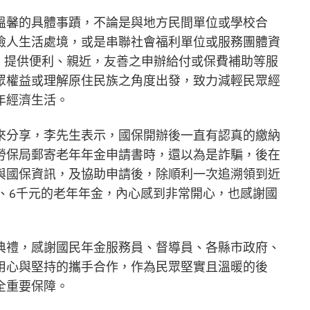
溫馨的具體事蹟，不論是與地方民間單位或學校合
險人生活處境，或是串聯社會福利單位或服務團體資
路平台，提供便利、親近，友善之申辦給付或保費補助等服
眾權益或理解原住民族之角度出發，致力減輕民眾經
年經濟生活。
來分享，李先生表示，國保開辦後一直有認真的繳納
勞保局郵寄老年年金申請書時，還以為是詐騙，後在
與國保資訊，及協助申請後，除順利一次追溯領到近
5、6千元的老年年金，內心感到非常開心，也感謝國
典禮，感謝國民年金服務員、督導員、各縣市政府、
用心與堅持的攜手合作，作為民眾堅實且溫暖的後
全重要保障。