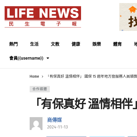
熱門
生活
文教
健康
娛樂
體育
會員({username})
Home
「有保真好 溫情相伴」 國保 15 週年地方暨服務人員頒
合作媒體
「有保真好 溫情相伴」
商傳媒
2024-11-13