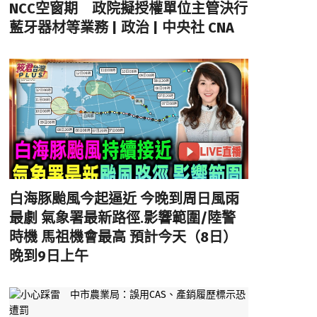
NCC空窗期 政院擬授權單位主管決行
藍牙器材等業務 | 政治 | 中央社 CNA
白海豚颱風今起逼近 今晚到周日風雨
最劇 氣象署最新路徑.影響範圍/陸警
時機 馬祖機會最高 預計今天（8日）
晚到9日上午