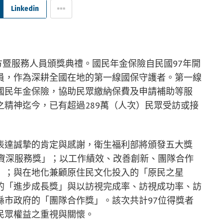
Linkedin
地方暨服務人員頒獎典禮。國民年金保險自民國97年開
員，作為深耕全國在地的第一線國保守護者。第一線
國民年金保險，協助民眾繳納保費及申請補助等服
精神迄今，已有超過289萬（人次）民眾受訪或接
表達誠摯的肯定與感謝，衛生福利部將頒發五大獎
「資深服務獎」；以工作績效、改善創新、團隊合作
」；與在地化兼顧原住民文化投入的「原民之星
的「進步成長獎」與以訪視完成率、訪視成功率、訪
縣市政府的「團隊合作獎」。該次共計97位得獎者
民眾權益之重視與關懷。