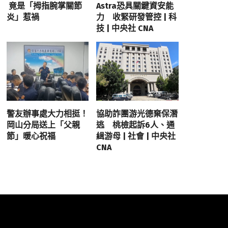
竟是「拇指腕掌關節
Astra恐具關鍵資安能
炎」惹禍
力 收緊研發管控 | 科
技 | 中央社 CNA
警友辦事處大力相挺！
協助詐團游光德棄保潛
岡山分局送上「父親
逃 桃檢起訴6人、通
節」暖心祝福
緝游母 | 社會 | 中央社
CNA