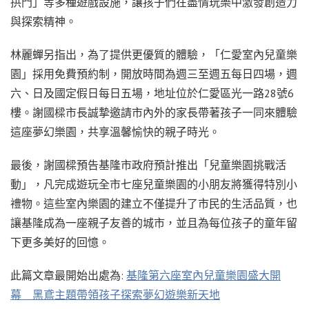
拱門」等多種遊戲設施，讓孩子們在盡情玩樂中激發創造力
與探索精神。
林麗蟬另指出，為了提供更優質的體驗，「仁愛室內兒童樂
園」採用免費預約制，開放時間為週三至週五每日四場，週
六、日及國定假日每日五場，地址位於仁愛區光一路28號6
樓。謝國樑市長誠摯邀請市內外的家長帶著孩子一同來體驗
這座夢幻樂園，共享溫馨愉快的親子時光。
最後，謝國樑預告基隆市政府預計推出「兒童樂園挑戰活
動」，凡完成遊玩全市七座兒童樂園的小朋友將獲得特別小
禮物。這些室內樂園的建立不僅提升了市民的生活品質，也
讓基隆成為一座親子友善的城市，並且為每位孩子的童年留
下更多美好的回憶。
此篇文章最開始出處為:
基隆第六座室內兒童樂園盛大開
幕 黑鳶主題帶領孩子探索夢幻遊樂新天地