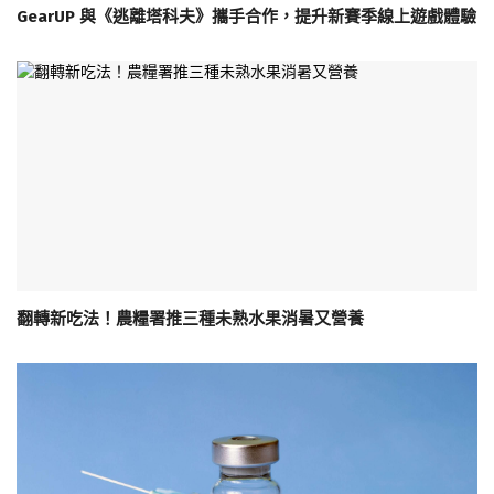
GearUP 與《逃離塔科夫》攜手合作，提升新賽季線上遊戲體驗
翻轉新吃法！農糧署推三種未熟水果消暑又營養