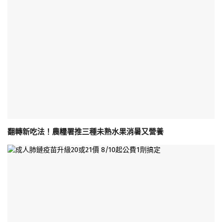
翻轉新吃法！農糧署推三種未熟水果消暑又營養