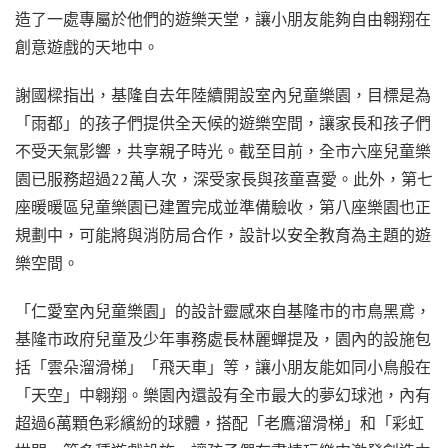
造了一處專屬於他們的遊樂天堂，讓小朋友能夠自由翱翔在
創意遊戲的天地中。
謝國樑指出，基隆自去年陸續開設室內兒童樂園，目標是為
「雨都」的孩子們提供全天候的遊樂空間，讓家長和孩子們
不受天氣影響，共享親子時光。截至目前，全市六座兒童樂
園已服務超過22萬人次，深受家長與孩童喜愛。此外，第七
座暖暖區兒童樂園已建置完成並準備驗收，第八座樂園也正
規劃中，可能將與消防局合作，設計以安全教育為主題的遊
樂空間。
「仁愛室內兒童樂園」的設計靈感來自基隆市的市鳥黑鳶，
基隆市政府兒童及少年事務處長林麗蟬提及，園內的設施包
括「雲朵溜滑梯」「飛天車」等，讓小朋友能如同小鳥般在
「天空」中翱翔。樂園內還設有全市最大的夢幻球池，內有
超過6萬顆色彩繽紛的球體，搭配「老鷹溜滑梯」和「彩虹