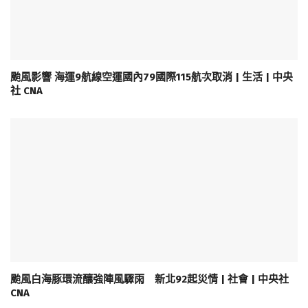
颱風影響 海運9航線空運國內79國際115航次取消 | 生活 | 中央
社 CNA
颱風白海豚環流釀強陣風驟雨 新北92起災情 | 社會 | 中央社
CNA