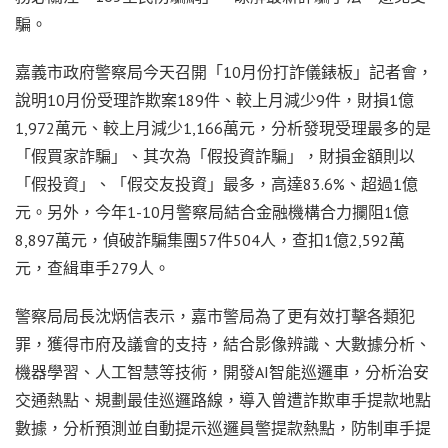
騙。
嘉義市政府警察局今天召開「10月份打詐儀錶板」記者會，
說明10月份受理詐欺案189件、較上月減少9件，財損1億
1,972萬元、較上月減少1,166萬元，分析發現受理最多的是
「假買家詐騙」、其次為「假投資詐騙」，財損金額則以
「假投資」、「假交友投資」最多，高達83.6%、超過1億
元。另外，今年1-10月警察局結合金融機構合力攔阻1億
8,897萬元，偵破詐騙集團57件504人，查扣1億2,592萬
元，查緝車手279人。
警察局局長沈炳信表示，嘉市警局為了更有效打擊各類犯
罪，獲得市府及議會的支持，結合影像辨識、大數據分析、
機器學習、人工智慧等技術，開發AI智能巡邏車，分析治安
交通熱點、規劃最佳巡邏路線，導入曾遭詐欺車手提款地點
數據，分析預測並自動提示巡邏員警提款熱點，防制車手提