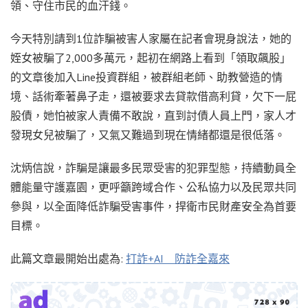
領、守住市民的血汗錢。
今天特別請到1位詐騙被害人家屬在記者會現身說法，她的
姪女被騙了2,000多萬元，起初在網路上看到「領取飆股」
的文章後加入Line投資群組，被群組老師、助教營造的情
境、話術牽著鼻子走，還被要求去貸款借高利貸，欠下一屁
股債，她怕被家人責備不敢說，直到討債人員上門，家人才
發現女兒被騙了，又氣又難過到現在情緒都還是很低落。
沈炳信說，詐騙是讓最多民眾受害的犯罪型態，持續動員全
體能量守護嘉園，更呼籲跨域合作、公私協力以及民眾共同
參與，以全面降低詐騙受害事件，捍衛市民財產安全為首要
目標。
此篇文章最開始出處為:
打詐+AI 防詐全嘉來