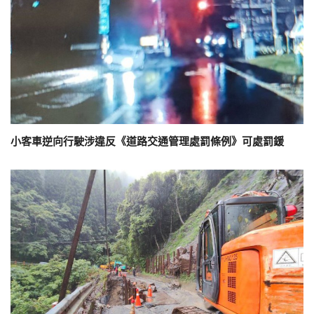
小客車逆向行駛涉違反《道路交通管理處罰條例》可處罰鍰