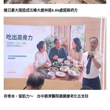
連日豪大雨造成五峰大鹿林道6.8k處道路坍方
存骨本、留肌力～ 台中慈濟醫院揭健康老化五支柱