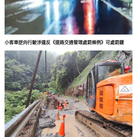
小客車逆向行駛涉違反《道路交通管理處罰條例》可處罰鍰