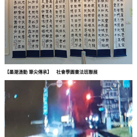
【墨潮湧動 筆尖傳承】 社會學園書法班聯展