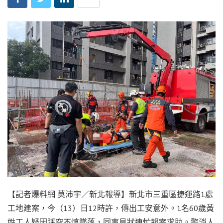
【記者爆料網 莫沛宇／新北報導】新北市三重區捷運路1處
工地建案，今（13）日12時許，傳出工安意外。1名60歲黃
姓工人疑因踩空不慎墜落，同事見狀連忙報案求助。警消人