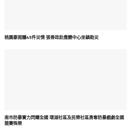
桃園豪雨釀45件災情 張善政赴應變中心坐鎮勘災
南市防暴實力閃耀全國 環湖社區及民榮社區勇奪防暴戲劇全國
競賽殊榮