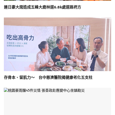
連日豪大雨造成五峰大鹿林道6.8k處道路坍方
存骨本、留肌力～ 台中慈濟醫院揭健康老化五支柱