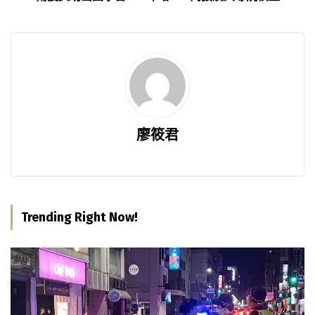
廖筱君
Trending Right Now!