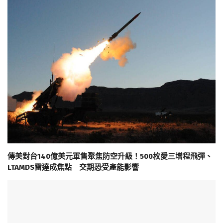
傳美對台140億美元軍售聚焦防空升級！500枚愛三增程飛彈、
LTAMDS雷達成焦點 交期恐受產能影響