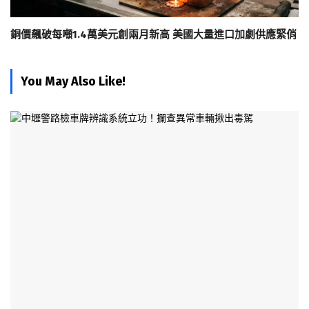
銅價飆破每噸1.4萬美元創兩月新高 美國大量進口加劇供應緊俏
You May Also Like!