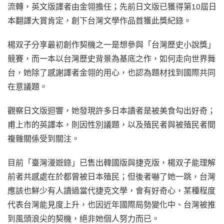
流轉，英文版譯者由金翎擔任；先前日文版已獲得第10屆日
本翻譯大賞肯定，創下台灣文學作品首獲此獎紀錄。
楊双子分享最初創作契機之一是想參與「台灣歷史小說獎」
競賽，而一本以台灣歷史背景為基底之作，如何走向世界舞
台，她除了感謝譯者金翎的用心，也認為題材找到國際共同
在意議題。
觀察日文版迴響，她發現許多日本讀者是被美食勾出好奇；
甫上市的英譯本，則因性別議題，以及殖民者與被殖民者間
複雜關係受到關注。
目前「臺灣漫遊錄」已售出韓國版與捷克版，楊双子能理解
前者共感處在於都曾被日本殖民；但後者嚇了她一跳，台灣
應該也鮮少有人讀過當代捷克文學，會有好奇心，某種程度
代表台灣能見度上升，也因近年國際局勢變化中、台灣被推
到風頭浪尖的契機，絕非她個人努力而已。