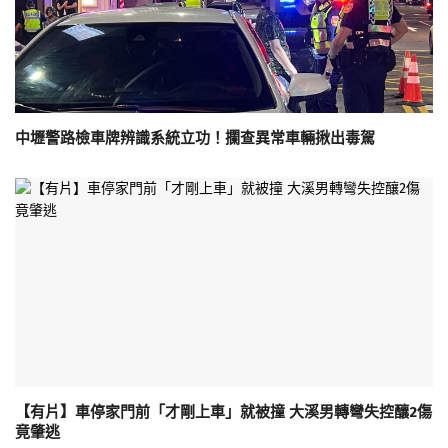
中壢警路檢車牌辨識系統立功！攔查異常車輛揪出毒駕
【有片】車停家門前「才剛上車」就被撞 大溪男轉彎失控釀2傷
竟肇逃