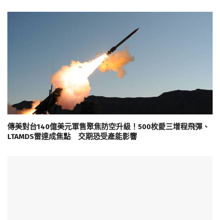
傳美對台140億美元軍售聚焦防空升級！500枚愛三增程飛彈、
LTAMDS雷達成焦點 交期恐受產能影響