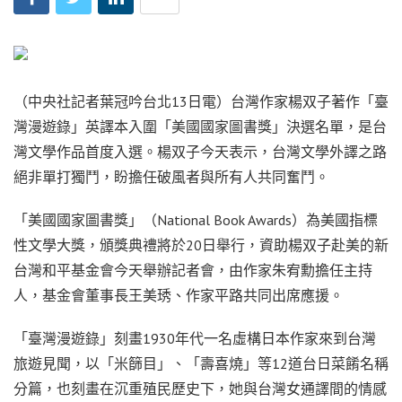
（中央社記者葉冠吟台北13日電）台灣作家楊双子著作「臺
灣漫遊錄」英譯本入圍「美國國家圖書獎」決選名單，是台
灣文學作品首度入選。楊双子今天表示，台灣文學外譯之路
絕非單打獨鬥，盼擔任破風者與所有人共同奮鬥。
「美國國家圖書獎」（National Book Awards）為美國指標
性文學大獎，頒獎典禮將於20日舉行，資助楊双子赴美的新
台灣和平基金會今天舉辦記者會，由作家朱宥勳擔任主持
人，基金會董事長王美琇、作家平路共同出席應援。
「臺灣漫遊錄」刻畫1930年代一名虛構日本作家來到台灣
旅遊見聞，以「米篩目」、「壽喜燒」等12道台日菜餚名稱
分篇，也刻畫在沉重殖民歷史下，她與台灣女通譯間的情感