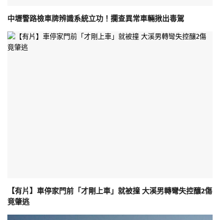
中壢警路檢車牌辨識系統立功！攔查異常車輛揪出毒駕
【有片】車停家門前「才剛上車」就被撞 大溪男轉彎失控釀2傷
竟肇逃