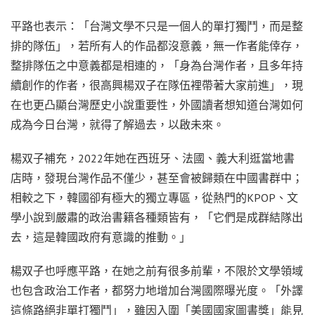
平路也表示：「台灣文學不只是一個人的單打獨鬥，而是整
排的隊伍」，若所有人的作品都沒意義，無一作者能倖存，
整排隊伍之中意義都是相連的，「身為台灣作者，且多年持
續創作的作者，很高興楊双子在隊伍裡帶著大家前進」，現
在也更凸顯台灣歷史小說重要性，外國讀者想知道台灣如何
成為今日台灣，就得了解過去，以啟未來。
楊双子補充，2022年她在西班牙、法國、義大利逛當地書
店時，發現台灣作品不僅少，甚至會被歸類在中國書群中；
相較之下，韓國卻有極大的獨立專區，從熱門的KPOP、文
學小說到嚴肅的政治書籍各種類皆有，「它們是成群結隊出
去，這是韓國政府有意識的推動。」
楊双子也呼應平路，在她之前有很多前輩，不限於文學領域
也包含政治工作者，都努力地增加台灣國際曝光度。「外譯
這條路絕非單打獨鬥」，雖因入圍「美國國家圖書獎」能見