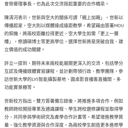
會榮譽理事長，也為此次交流搭起重要的合作橋梁。
陳清河表示，世新與空大的關係可謂「親上加親」，世新以
傳播起家，空大則以媒體達成遠距教學，希望藉由簽署MOU
的契機，將兩校距離拉得更近，空大學生如需「更上一層
樓」，修讀碩博士等更高學位，選擇世新將是突破自我、建
立價值的成功關鍵。
許立一提到，期待未來兩校能展開更深入的交流，包括學分
互認及傳播媒體實習課程，並計劃帶領行政、教學團隊，參
訪世新大學的LVS智能攝製基地、圓桌影音播客直播間、多
功能實景棚等。
世新校方指出，雙方簽署備忘錄後，將推進多項合作，例如
教師跨校開授專業及通識課程、學生跨校選修課程並取得學
分、共同參與學術研究及產學合作計畫等，希望增進教學質
量、強化教學資源與合作深度，為兩校學生創造更多進修學