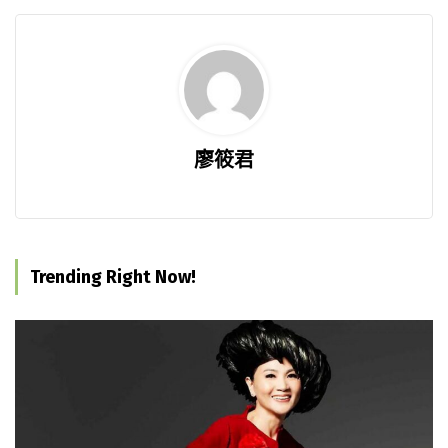
廖筱君
Trending Right Now!