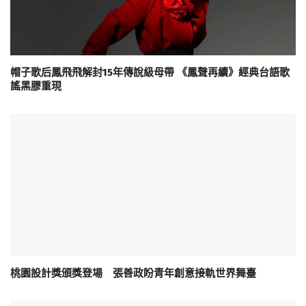
帽子歌后鳳飛飛解封15年傳說級母帶 《鳳聲再續》經典台語歌
謠黑膠重現
桃園設計獎頒獎登場 張善政盼青年創意接軌世界舞臺