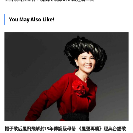
You May Also Like!
帽子歌后鳳飛飛解封15年傳說級母帶 《鳳聲再續》經典台語歌