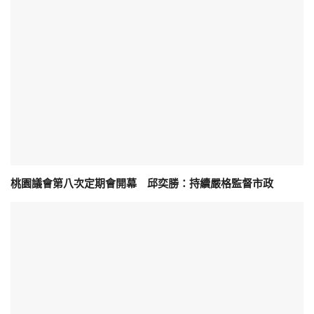
桃園議會第八次定期會開幕 邱奕勝：持續嚴格監督市政