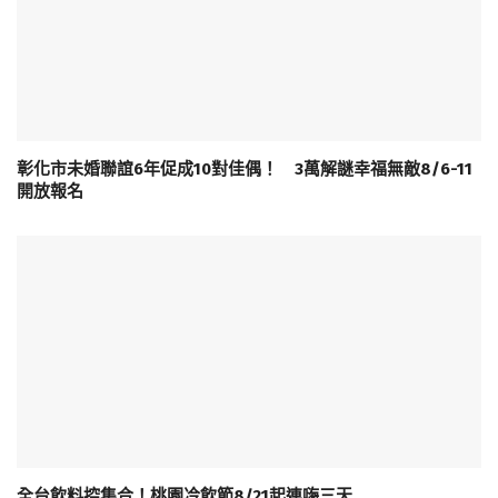
彰化市未婚聯誼6年促成10對佳偶！ 3萬解謎幸福無敵8/6-11
開放報名
全台飲料控集合！桃園冷飲節8/21起連嗨三天