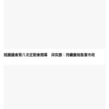
桃園議會第八次定期會開幕 邱奕勝：持續嚴格監督市政