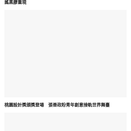
謠黑膠重現
桃園設計獎頒獎登場 張善政盼青年創意接軌世界舞臺