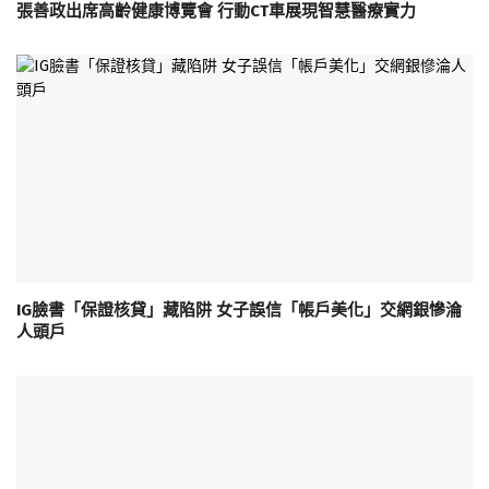
張善政出席高齡健康博覽會 行動CT車展現智慧醫療實力
IG臉書「保證核貸」藏陷阱 女子誤信「帳戶美化」交網銀慘淪
人頭戶