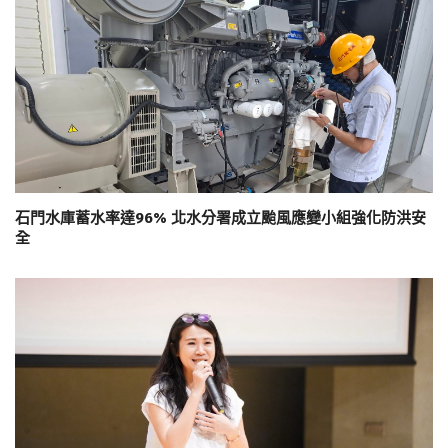
石門水庫蓄水率達96% 北水分署成立颱風應變小組強化防洪安
全