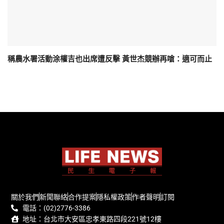
稱農水署活動涂權吉也出席遭反擊 黃世杰競辦再嗆：適可而止
關於我們
新聞聯絡
合作提案
隱私權政策
作者聲明
訂閱
電話：(02)2776-3386
地址：台北市大安區忠孝東路四段221號12樓