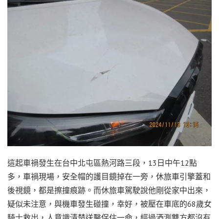
這起車禍發生在台中北屯區熱河路三段，13日中午12點
多，車禍現場，安全帽的護目鏡掉在一旁，休旅車引擎蓋和
後視鏡，都是擦撞痕跡。而休旅車駕駛說他剛從家中出來，
疑似未注意，與機車發生碰撞，幸好，被壓在車底的68歲女
騎士救出，人意識清楚送醫保住一命，經過酒測雙方都沒有