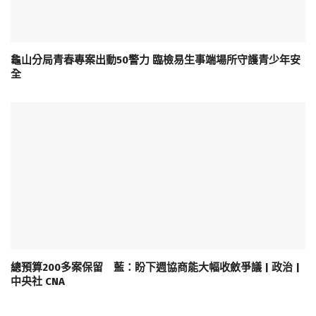
龜山分局青春專案出動50警力 臨檢易生事端場所守護青少年安
全
總預算200多案保留 藍：盼下週協商能大幅收斂爭議 | 政治 |
中央社 CNA