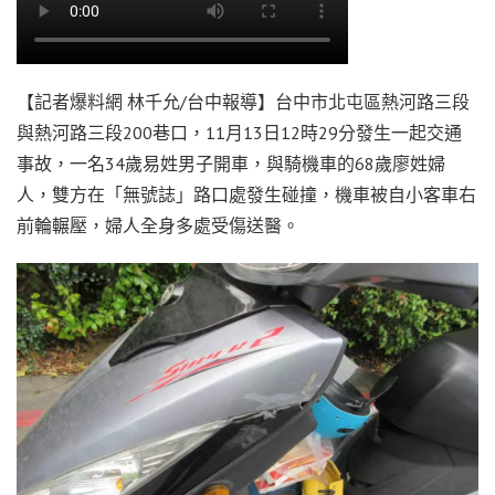
【記者爆料網 林千允/台中報導】台中市北屯區熱河路三段
與熱河路三段200巷口，11月13日12時29分發生一起交通
事故，一名34歲易姓男子開車，與騎機車的68歲廖姓婦
人，雙方在「無號誌」路口處發生碰撞，機車被自小客車右
前輪輾壓，婦人全身多處受傷送醫。