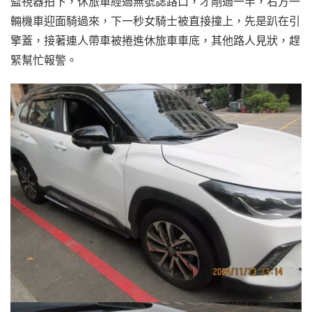
監視器拍下，休旅車經過無號誌路口，才剛過一半，右方一
輛機車迎面騎過來，下一秒女騎士被直接撞上，先是趴在引
擎蓋，接著連人帶車被捲進休旅車車底，其他路人見狀，趕
緊幫忙報警。