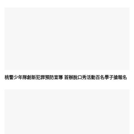
桃警少年隊創新犯罪預防宣導 首辦脫口秀活動百名學子搶報名