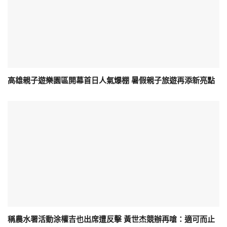
高雄親子遊樂園區開幕首日人氣爆棚 暑假親子旅遊再添新亮點
稱農水署活動涂權吉也出席遭反擊 黃世杰競辦再嗆：適可而止