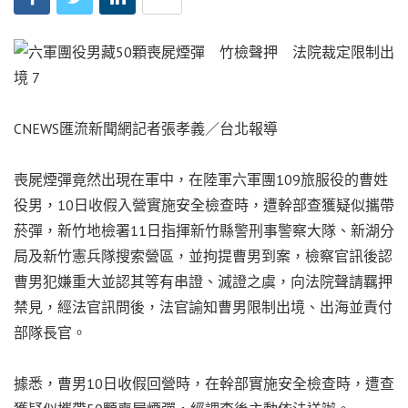
CNEWS匯流新聞網記者張孝義／台北報導
喪屍煙彈竟然出現在軍中，在陸軍六軍團109旅服役的曹姓
役男，10日收假入營實施安全檢查時，遭幹部查獲疑似攜帶
菸彈，新竹地檢署11日指揮新竹縣警刑事警察大隊、新湖分
局及新竹憲兵隊搜索營區，並拘提曹男到案，檢察官訊後認
曹男犯嫌重大並認其等有串證、滅證之虞，向法院聲請羈押
禁見，經法官訊問後，法官諭知曹男限制出境、出海並責付
部隊長官。
據悉，曹男10日收假回營時，在幹部實施安全檢查時，遭查