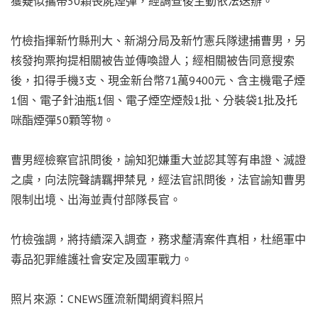
獲疑似攜帶50顆喪屍煙彈，經調查後主動依法送辦。
竹檢指揮新竹縣刑大、新湖分局及新竹憲兵隊逮捕曹男，另
核發拘票拘提相關被告並傳喚證人；經相關被告同意搜索
後，扣得手機3支、現金新台幣71萬9400元、含主機電子煙
1個、電子針油瓶1個、電子煙空煙殼1批、分裝袋1批及托
咪酯煙彈50顆等物。
曹男經檢察官訊問後，諭知犯嫌重大並認其等有串證、滅證
之虞，向法院聲請羈押禁見，經法官訊問後，法官諭知曹男
限制出境、出海並責付部隊長官。
竹檢強調，將持續深入調查，務求釐清案件真相，杜絕軍中
毒品犯罪維護社會安定及國軍戰力。
照片來源：CNEWS匯流新聞網資料照片