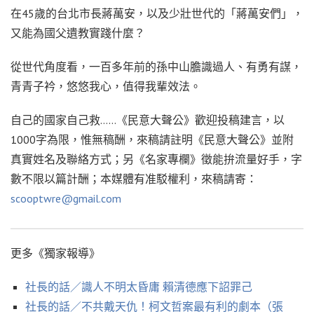
在45歲的台北市長蔣萬安，以及少壯世代的「蔣萬安們」，
又能為國父遺教實踐什麼？
從世代角度看，一百多年前的孫中山膽識過人、有勇有謀，
青青子衿，悠悠我心，值得我輩效法。
自己的國家自己救……《民意大聲公》歡迎投稿建言，以
1000字為限，惟無稿酬，來稿請註明《民意大聲公》並附
真實姓名及聯絡方式；另《名家專欄》徵能拚流量好手，字
數不限以篇計酬；本媒體有准駁權利，來稿請寄：
scooptwre@gmail.com
更多《獨家報導》
社長的話／識人不明太昏庸 賴清德應下詔罪己
社長的話／不共戴天仇！柯文哲案最有利的劇本（張