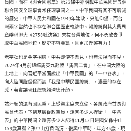
員國，而在《聯合國憲章》第23條中亦明載中華民國是五個
聯合國安全理事會常任理事國之一。中華民國有其不可磨滅
的歷史，中華人民共和國在1949年建政，只能仰望，而台
灣兩字當然也不存在聯合國歷史軌跡中。賴總統與其大費周
章辯稱聯大《2758號決議》未提台灣地位，何不勇敢去爭
取中華民國地位，歷史不容翻篇，且更加鏗鏘有力！
老字號也是金字招牌，中共即使不樂見，也無法視而不見，
2024年4月前總統馬英九赴陸「馬習二會」，在中國大陸的
土地上，向習近平當面說出「中華民國」的「一中各表」，
向大陸同胞侃侃而談「我是中華民國總統」，濃重的存在
感，著實讓現任總統賴清德汗顏。
該汗顏的還有國民黨，上從黨主席朱立倫、各級政府首長與
民意代表，下到基層從政黨員，還有多少人捍衛「一中各
表」的中華民國？還有多少人記得11月12日是國父孫中山
159歲冥誕？孫中山打倒滿清、復興中華時，年方45歲，現