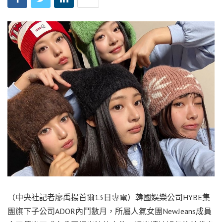
（中央社記者廖禹揚首爾13日專電）韓國娛樂公司HYBE集
團旗下子公司ADOR內鬥數月，所屬人氣女團NewJeans成員