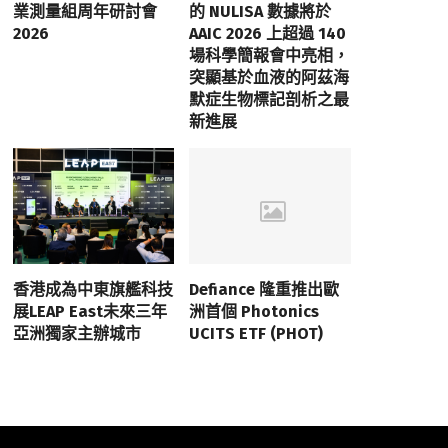
業測量組周年研討會
的 NULISA 數據將於
2026
AAIC 2026 上超過 140
場科學簡報會中亮相，
突顯基於血液的阿茲海
默症生物標記剖析之最
新進展
香港成為中東旗艦科技
Defiance 隆重推出歐
展LEAP East未來三年
洲首個 Photonics
亞洲獨家主辦城市
UCITS ETF (PHOT)