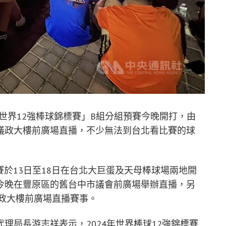
年世界12強棒球錦標賽」B組分組預賽今晚開打，由
議政大樓前廣場直播，不少無法到台北看比賽的球
預賽於13日至18日在台北大巨蛋及天母棒球場兩地開
今晚在豐原區的舊台中市議會前廣場舉辦直播，另
市政大樓前廣場直播賽事。
理局長游志祥表示，2024年世界棒球12強錦標賽