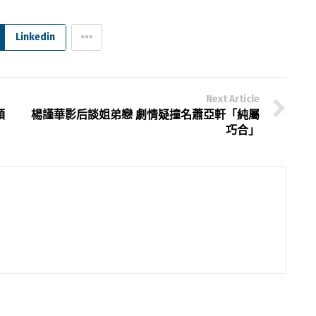
Linkedin
Next Article
領
楊謹華影后談姐弟戀 劇情疑撞名蕭亞軒「純屬
巧合」