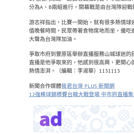
分為A、B兩組進行，開幕戰是由台灣隊迎
游志祥指出，比賽一開始，就有很多熱情球
值晚餐時間，民眾帶著食物席地而坐，邊吃
大聲為台灣隊加油。
爭取市府到豐原區舉辦直播服務山城球迷的
直播是他爭取來的，他感到很高興，更開心
熱情澎湃。（編輯：李淑華）1131113
新聞合作媒體
筱君台灣 PLUS 新聞網
12強棒球錦標賽台韓大戰登場 中市府直播