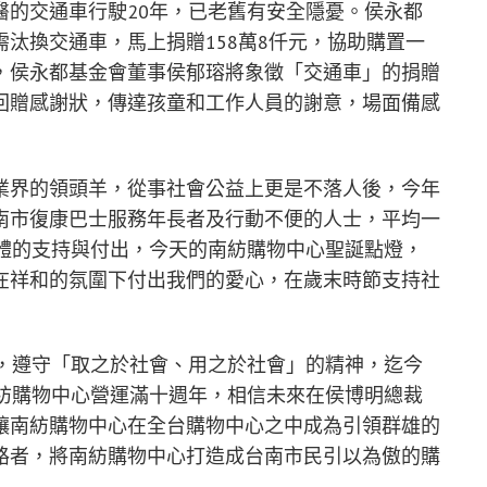
醫的交通車行駛20年，已老舊有安全隱憂。侯永都
汰換交通車，馬上捐贈158萬8仟元，協助購置一
，侯永都基金會董事侯郁瑢將象徵「交通車」的捐贈
回贈感謝狀，傳達孩童和工作人員的謝意，場面備感
業界的領頭羊，從事社會公益上更是不落人後，今年
南市復康巴士服務年長者及行動不便的人士，平均一
團體的支持與付出，今天的南紡購物中心聖誕點燈，
在祥和的氛圍下付出我們的愛心，在歲末時節支持社
今，遵守「取之於社會、用之於社會」的精神，迄今
南紡購物中心營運滿十週年，相信未來在侯博明總裁
讓南紡購物中心在全台購物中心之中成為引領群雄的
路者，將南紡購物中心打造成台南市民引以為傲的購