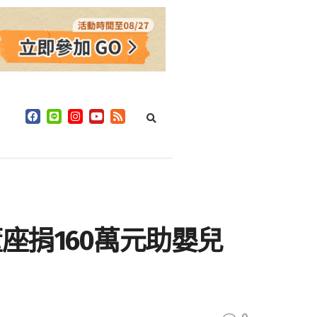
 董座捐160萬元助嬰兒