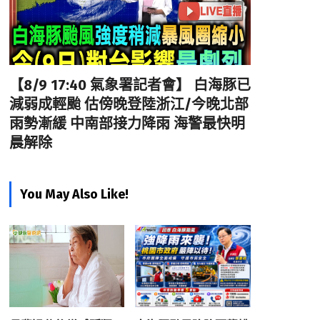
【8/9 17:40 氣象署記者會】 白海豚已
減弱成輕颱 估傍晚登陸浙江/今晚北部
雨勢漸緩 中南部接力降雨 海警最快明
晨解除
You May Also Like!