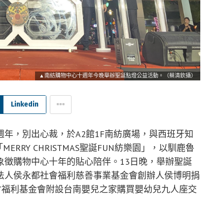
▲南紡購物中心十週年今晚舉辦聖誕點燈公益活動。（蔡清欽攝）
Linkedin
年，別出心裁，於A2館1F南紡廣場，與西班牙知
ERRY CHRISTMAS聖誕FUN紡樂園」，以馴鹿魯
象徵購物中心十年的貼心陪伴。13日晚，舉辦聖誕
法人侯永都社會福利慈善事業基金會創辦人侯博明捐
會福利基金會附設台南嬰兒之家購買嬰幼兒九人座交