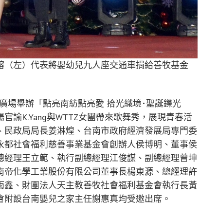
瑢（左）代表將嬰幼兒九人座交通車捐給善牧基金
紡廣場舉辦「點亮南紡點亮愛 拾光織境･聖誕鑠光
諭K.Yang與WTTZ女團帶來歌舞秀，展現青春活
、民政局局長姜淋煌、台南市政府經濟發展局專門委
永都社會福利慈善事業基金會創辦人侯博明、董事侯
總經理王立範、執行副總經理江俊謀、副總經理曾坤
南帝化學工業股份有限公司董事長楊東源、總經理許
雨鑫、財團法人天主教善牧社會福利基金會執行長黃
會附設台南嬰兒之家主任謝惠真均受邀出席。