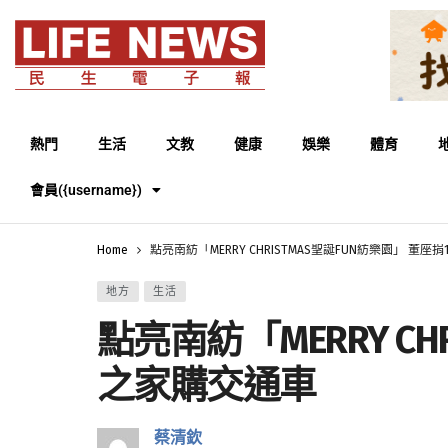
熱門
生活
文教
健康
娛樂
體育
會員({username})
Home
點亮南紡「MERRY CHRISTMAS聖誕FUN紡樂園」 董
地方
生活
點亮南紡「MERRY C
之家購交通車
蔡清欽