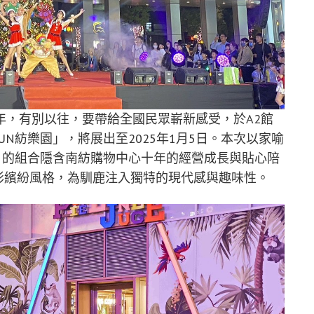
年，有別以往，要帶給全國民眾嶄新感受，於A2館
聖誕FUN紡樂園」，將展出至2025年1月5日。本次以家喻
」的組合隱含南紡購物中心十年的經營成長與貼心陪
色彩繽紛風格，為馴鹿注入獨特的現代感與趣味性。