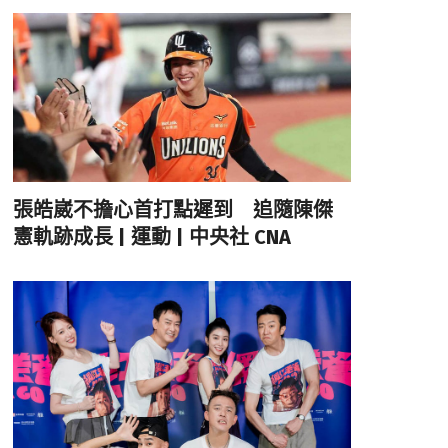
張皓崴不擔心首打點遲到 追隨陳傑
憲軌跡成長 | 運動 | 中央社 CNA