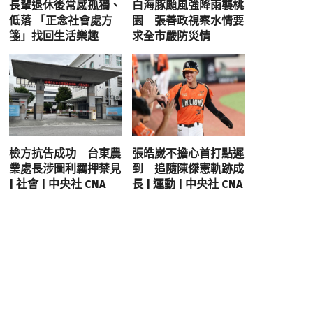
長輩退休後常感孤獨、
白海豚颱風強降雨襲桃
低落 「正念社會處方
園 張善政視察水情要
箋」找回生活樂趣
求全市嚴防災情
檢方抗告成功 台東農
張皓崴不擔心首打點遲
業處長涉圖利羈押禁見
到 追隨陳傑憲軌跡成
| 社會 | 中央社 CNA
長 | 運動 | 中央社 CNA