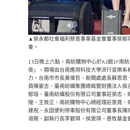
▲侯永都社會福利慈善事業基金會董事侯郁
會。
13日晚上六點，南紡購物中心於A2館1F南
夜」，開場由台南應用科技大學流行音樂系楊官
力。台南市市長黃偉哲、新聞處處長蘇恩恩
員陳豪吉、臺南紡織集團總裁暨財團法人侯
郁瑢、臺南紡織股份有限公司董事莊英志、
煌、王敦正、南紡購物中心總經理莊景堯、
建祝、永固便利停車股份有限公司董事長陳
淑婉、副執行長李碧琪、侯雯琪、善牧基金