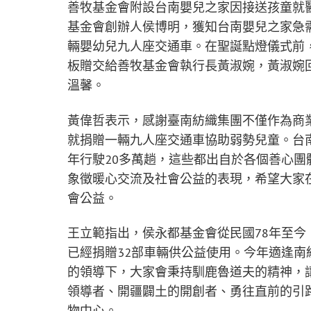
善牧基金會附設台南嬰兒之家因接送孩童就
基金會創辦人侯博明，獲知台南嬰兒之家急需
輛嬰幼兒九人座交通車。在聖誕點燈儀式前
板贈交給善牧基金會執行長黃淑婉，黃淑婉
溫馨。
黃偉哲表示，感謝臺南紡織集團不僅作為商
就捐贈一輛九人座交通車協助弱勢兒童。台
年行駛20多萬趟，這些都出自於各個善心
象徵暖心交流及社會公益的表現，希望大家
會公益。
王立範指出，侯永都基金會從民國78年至
已經捐贈32部車輛供公益使用。今年適逢
的領導下，大家會秉持馴鹿魯道夫的精神，
領導者、開疆闢土的開創者、勇往直前的引
物中心。