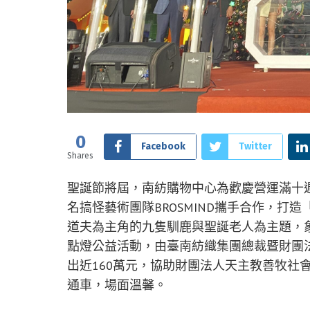
0
Facebook
Twitter
Shares
聖誕節將屆，南紡購物中心為歡慶營運滿十週
名搞怪藝術團隊BROSMIND攜手合作，打造「M
道夫為主角的九隻馴鹿與聖誕老人為主題，
點燈公益活動，由臺南紡織集團總裁暨財團
出近160萬元，協助財團法人天主教善牧社
通車，場面溫馨。