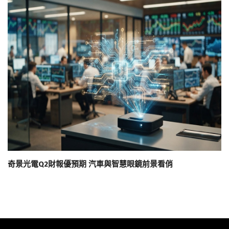
奇景光電Q2財報優預期 汽車與智慧眼鏡前景看俏