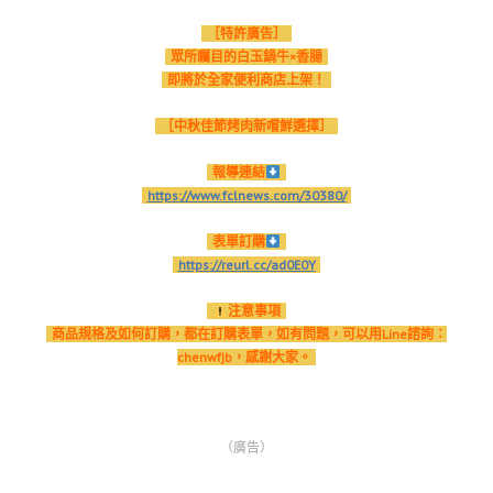
［特許廣告］
眾所矚目的白玉鍋牛×香腸
即將於全家便利商店上架！
［中秋佳節烤肉新嚐鮮選擇］
報導連結
https://www.fclnews.com/30380/
表單訂購
https://reurl.cc/ad0E0Y
注意事項
商品規格及如何訂購，都在訂購表單，如有問題，可以用Line諮詢：
chenwfjb，感謝大家。
（廣告）