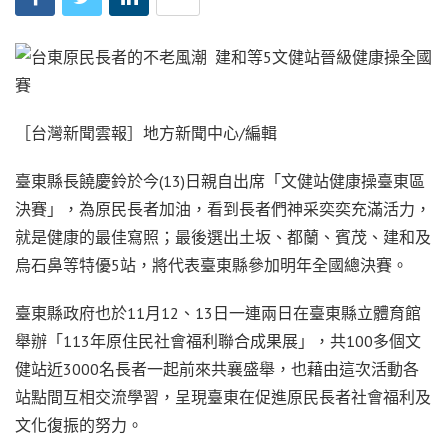
［台灣新聞雲報］地方新聞中心/編輯
臺東縣長饒慶鈴於今(13)日親自出席「文健站健康操臺東區
決賽」，為原民長者加油，看到長者們神采奕奕充滿活力，
就是健康的最佳寫照；最後選出土坂、都蘭、賓茂、建和及
烏石鼻等特優5站，將代表臺東縣參加明年全國總決賽。
臺東縣政府也於11月12、13日一連兩日在臺東縣立體育館
舉辦「113年原住民社會福利聯合成果展」，共100多個文
健站近3000名長者一起前來共襄盛舉，也藉由這次活動各
站點間互相交流學習，呈現臺東在促進原民長者社會福利及
文化復振的努力。