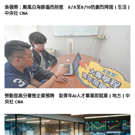
吳德榮：颱風白海豚偏西前進 8/8至8/10防劇烈降雨 | 生活 |
中央社 CNA
勞動部高分署推企業預聘 助青年AI人才畢業即就業 | 地方 | 中
央社 CNA