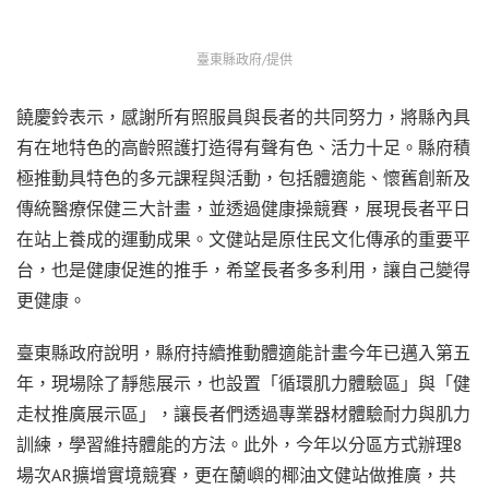
臺東縣政府/提供
饒慶鈴表示，感謝所有照服員與長者的共同努力，將縣內具
有在地特色的高齡照護打造得有聲有色、活力十足。縣府積
極推動具特色的多元課程與活動，包括體適能、懷舊創新及
傳統醫療保健三大計畫，並透過健康操競賽，展現長者平日
在站上養成的運動成果。文健站是原住民文化傳承的重要平
台，也是健康促進的推手，希望長者多多利用，讓自己變得
更健康。
臺東縣政府說明，縣府持續推動體適能計畫今年已邁入第五
年，現場除了靜態展示，也設置「循環肌力體驗區」與「健
走杖推廣展示區」，讓長者們透過專業器材體驗耐力與肌力
訓練，學習維持體能的方法。此外，今年以分區方式辦理8
場次AR擴增實境競賽，更在蘭嶼的椰油文健站做推廣，共