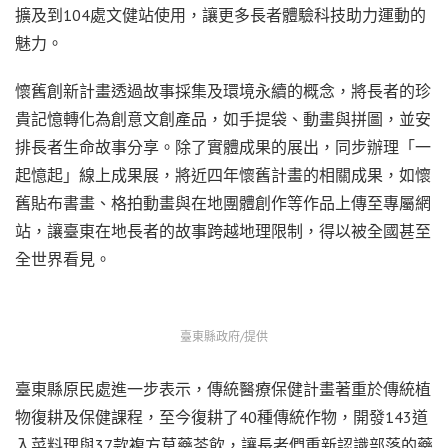
擴及到104處文健站使用，讓更多長者體驗科技助力運動的
魅力。
懷舊創新計畫透過故事採集及環境永續的概念，將長者的珍
貴記憶轉化為創意文創產品，如手提袋、動畫與拼圖，並安
排長者生命故事分享。除了實體成果的展出，同步辦理「一
起憶起」線上成果展，將近四年懷舊計畫的相關成果，如懷
舊貼布書畫、格拍動畫與在地團體創作等作品上傳至專屬網
站，讓臺東在地長者的故事跨越地理限制，得以被全國甚至
全世界看見。
臺東縣政府/提供
臺東縣原民處進一步表示，傳統醫療保健計畫著重於傳統植
物復耕及保健課程，至今復耕了40種傳統作物，開發143道
入菜料理與37款複方草藥茶飲，讓長者們重新認識部落的藥