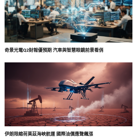
奇景光電Q2財報優預期 汽車與智慧眼鏡前景看俏
伊朗限縮荷莫茲海峽航運 國際油價應聲飆漲