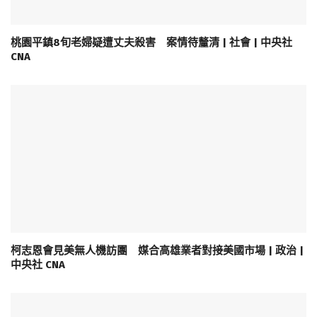
桃園平鎮8旬老婦疑遭丈夫殺害 案情待釐清 | 社會 | 中央社
CNA
柯志恩會見美無人機訪團 媒合高雄業者對接美國市場 | 政治 |
中央社 CNA