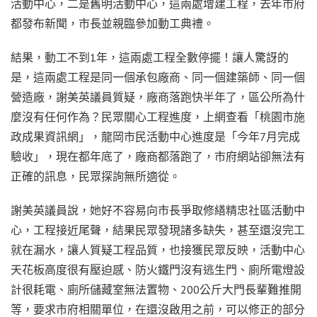
活動中心，二是舊明活動中心，這兩處增建工程，去年市府
都發布新聞，市長並親臨參加動工典禮。
結果，動工不到1年，這兩處工程全數停擺！讓人驚訝的
是，這兩處工程是同一個承包廠商、同一個建築師、同一個
營造廠，謝美英議員質疑，廠商落跑快半年了，區公所為什
麼沒有任何作為？民眾關心工程進度，上網查看「桃園市施
政成果資訊網」，龍岡市民活動中心進度是「今年7月完成
驗收」，現在都年底了，廠商都落跑了，市府網站卻無法有
正確的訊息，民眾探詢無所適從。
謝美英議員說，她好不容易向市長爭取修繕精忠社區活動中
心，工程接近尾聲，結果民眾發現諸多缺失，甚至還沒完工
就在漏水，讓人質疑工程品質，也接獲民眾反映，活動中心
天花板高度很有壓迫感、防火鐵門沒有逃生門、廁所電燈設
計很耗電、廁所儲藏室無法置物、200公斤大門長輩難推開
等，要求市府相關單位，在還沒啟用之前，可以修正的部分