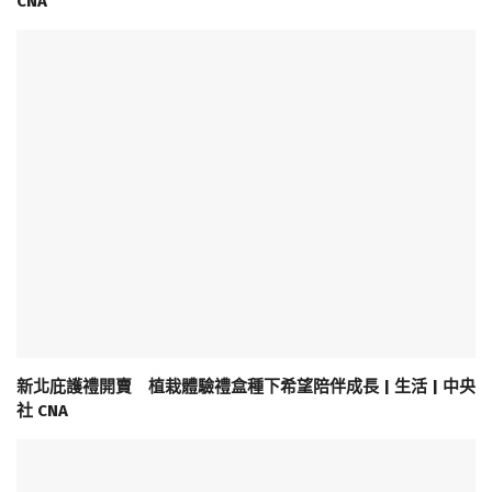
CNA
新北庇護禮開賣 植栽體驗禮盒種下希望陪伴成長 | 生活 | 中央
社 CNA