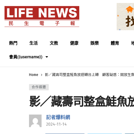
熱門
生活
文教
健康
娛樂
體育
會員({username})
Home
影／藏壽司整盒鮭魚放迴轉台上轉 顧客疑惑：開放生
合作媒體
影／藏壽司整盒鮭魚
記者爆料網
2024-11-14