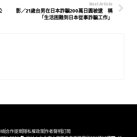
Next Article
公
影／21歲台男在日本詐騙200萬日圓被逮 稱
「生活困難到日本從事詐騙工作」
聯絡
合作提案
隱私權政策
作者聲明
訂閱