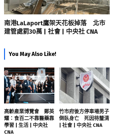
南港LaLaport鷹架天花板掉落 北市
建管處罰30萬 | 社會 | 中央社 CNA
You May Also Like!
高齡產業博覽會 鄭英
竹市府後方停車場男子
耀：食百二不靠醫藥靠
倒臥身亡 死因待釐清
學習 | 生活 | 中央社
| 社會 | 中央社 CNA
CNA