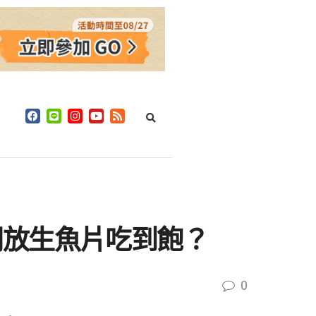
開放生魚片吃到飽？
0