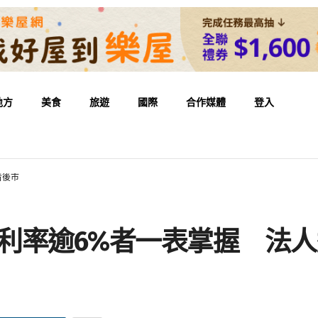
地方
美食
旅遊
國際
合作媒體
登入
看後市
殖利率逾6%者一表掌握 法