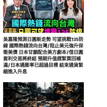
吳嘉隆預測日圓新走勢 可望挑戰135防
線 國際熱錢流向台灣/阻止美元強升保
衛美債 日本甘願配合美方劇本/借日圓
套利交易將終結 預期升值趕緊買回補
滿/日本通膨率已超過目標 結束通貨緊
縮進入升息