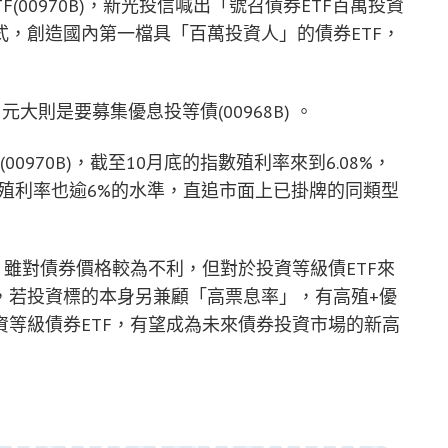
TF(00970B)，新光投信喊出「號召債券ETF百萬投資
，創造國內第一檔具「百萬投資人」的債券ETF，
，元大則是要募集優息投等債(00968B) 。
0970B)，截至10月底的指數殖利率來到6.08%，
追蹤指數殖利率也逾6%的水準，直追市面上已掛牌的同類型
，雖對債券價格較為不利，但對於投資等級債ETF來
，若投資標的本身另兼顧「高票息率」，有高殖+優
等級債券ETF，有望成為未來債券投資市場的新高