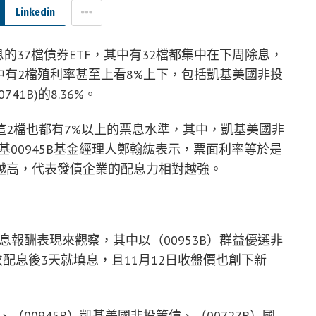
Linkedin
息的37檔債券ETF，其中有32檔都集中在下周除息，
中有2檔殖利率甚至上看8%上下，包括凱基美國非投
741B)的8.36%。
2檔也都有7%以上的票息水準，其中，凱基美國非
。凱基00945B基金經理人鄭翰紘表示，票面利率等於是
越高，代表發債企業的配息力相對越強。
含息報酬表現來觀察，其中以（00953B）群益優選非
次配息後3天就填息，且11月12日收盤價也創下新
（00945B）凱基美國非投等債、（00727B）國