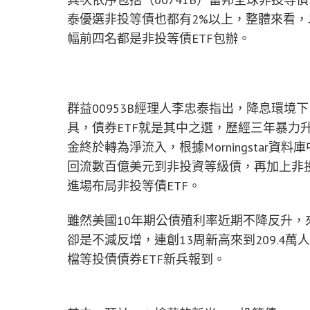
泰優選非投等債也都有2%以上，整體來看
幅前四名都是非投等債ETF包辦。
群益00953B經理人李忠泰指出，降息環
具，債券ETF就是其中之選，歷經三年暴力
金終於轉為淨流入，根據Morningstar
回流數百億美元到非投資等級債，再加上非
進場布局非投等債ETF。
雖然美國10年期公債殖利率近期不降反升，來
卻是不減反增，連創13周新高來到209.4
檔等投債債券ETF新兵報到。