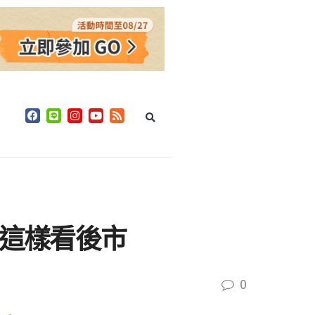
人這樣看後市
0