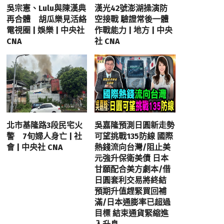
吳宗憲、Lulu與陳漢典
漢光42號澎湖操演防
再合體 胡瓜樂見活絡
空接戰 驗證常後一體
電視圈 | 娛樂 | 中央社
作戰能力 | 地方 | 中央
CNA
社 CNA
北市基隆路3段民宅火
吳嘉隆預測日圓新走勢
警 7旬婦人身亡 | 社
可望挑戰135防線 國際
會 | 中央社 CNA
熱錢流向台灣/阻止美
元強升保衛美債 日本
甘願配合美方劇本/借
日圓套利交易將終結
預期升值趕緊買回補
滿/日本通膨率已超過
目標 結束通貨緊縮進