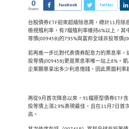
0
Facebook
Twitter
Shares
台股債券ETF迎來超級除息周，總計11月除
檢視殖利率，有7檔殖利率維持6%以上，其
等債(00945B)的7.95%與富邦全球非投等債(00
若再進一步比對代表債券配息力的票息率，這
投等債(00945B)更是票息率唯一站上8%
企業願意拿出多少利息借錢，因此票面利率
再從9月首次降息以來，91檔原型債券ETF
投等債上漲2.9%表現最佳，且在11月7日首
高。
其次依序包括（00741B）富邦全球非投等債、