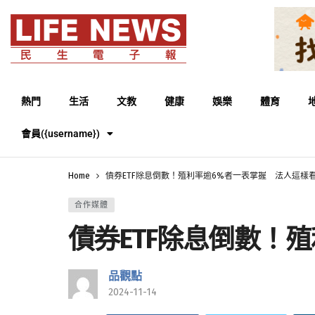
熱門
生活
文教
健康
娛樂
體育
會員({username})
Home
債券ETF除息倒數！殖利率逾6%者一表掌握 法人這樣
合作媒體
債券ETF除息倒數！
品觀點
2024-11-14