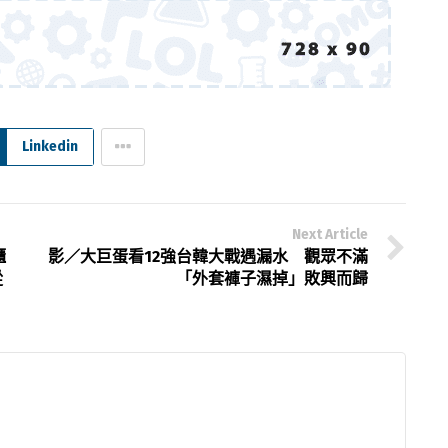
Linkedin
Next Article
櫃
影／大巨蛋看12強台韓大戰遇漏水 觀眾不滿
從
「外套褲子濕掉」敗興而歸