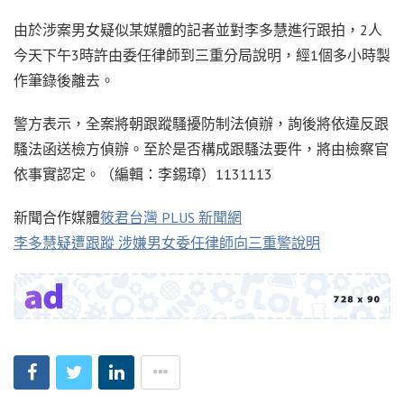
由於涉案男女疑似某媒體的記者並對李多慧進行跟拍，2人
今天下午3時許由委任律師到三重分局說明，經1個多小時製
作筆錄後離去。
警方表示，全案將朝跟蹤騷擾防制法偵辦，詢後將依違反跟
騷法函送檢方偵辦。至於是否構成跟騷法要件，將由檢察官
依事實認定。（編輯：李錫璋）1131113
新聞合作媒體
筱君台灣 PLUS 新聞網
李多慧疑遭跟蹤 涉嫌男女委任律師向三重警說明