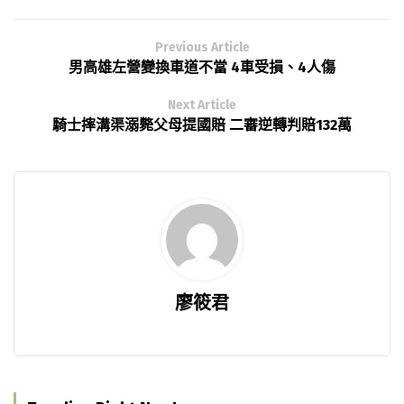
Previous Article
男高雄左營變換車道不當 4車受損、4人傷
Next Article
騎士摔溝渠溺斃父母提國賠 二審逆轉判賠132萬
廖筱君