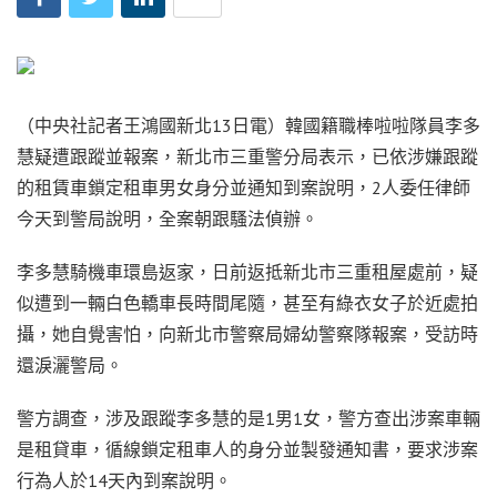
（中央社記者王鴻國新北13日電）韓國籍職棒啦啦隊員李多
慧疑遭跟蹤並報案，新北市三重警分局表示，已依涉嫌跟蹤
的租賃車鎖定租車男女身分並通知到案說明，2人委任律師
今天到警局說明，全案朝跟騷法偵辦。
李多慧騎機車環島返家，日前返抵新北市三重租屋處前，疑
似遭到一輛白色轎車長時間尾隨，甚至有綠衣女子於近處拍
攝，她自覺害怕，向新北市警察局婦幼警察隊報案，受訪時
還淚灑警局。
警方調查，涉及跟蹤李多慧的是1男1女，警方查出涉案車輛
是租貸車，循線鎖定租車人的身分並製發通知書，要求涉案
行為人於14天內到案說明。