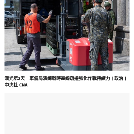
漢光第2天 軍備局演練戰時產線疏遷強化作戰持續力 | 政治 |
中央社 CNA