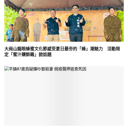
大崗山龍眼蜂蜜文化節感受夏日最夯的「蜂」潮魅力 活動限
定「蜜汁鹽酥雞」掀話題