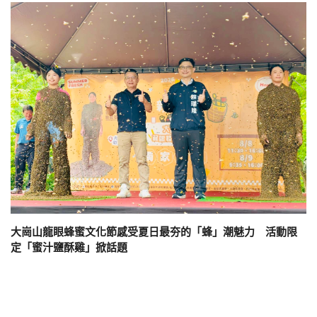
大崗山龍眼蜂蜜文化節感受夏日最夯的「蜂」潮魅力 活動限
定「蜜汁鹽酥雞」掀話題