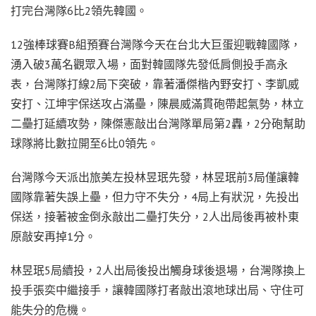
打完台灣隊6比2領先韓國。
12強棒球賽B組預賽台灣隊今天在台北大巨蛋迎戰韓國隊，
湧入破3萬名觀眾入場，面對韓國隊先發低肩側投手高永
表，台灣隊打線2局下突破，靠著潘傑楷內野安打、李凱威
安打、江坤宇保送攻占滿壘，陳晨威滿貫砲帶起氣勢，林立
二壘打延續攻勢，陳傑憲敲出台灣隊單局第2轟，2分砲幫助
球隊將比數拉開至6比0領先。
台灣隊今天派出旅美左投林昱珉先發，林昱珉前3局僅讓韓
國隊靠著失誤上壘，但力守不失分，4局上有狀況，先投出
保送，接著被金倒永敲出二壘打失分，2人出局後再被朴東
原敲安再掉1分。
林昱珉5局續投，2人出局後投出觸身球後退場，台灣隊換上
投手張奕中繼接手，讓韓國隊打者敲出滾地球出局、守住可
能失分的危機。