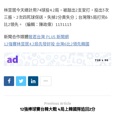
林昱珉今天總計用74球投4.2局，被敲出2支安打，投出3次
三振、2次四死球保送，失掉2分責失分；台灣隊5局打完6
比2領先。（編輯：陳政偉）1131113
新聞合作媒體
筱君台灣 PLUS 新聞網
12強賽林昱珉4.2局先發好投 台灣6比2領先韓國
Previous Article
12強棒球賽台韓大戰 4局上韓國隊追回2分