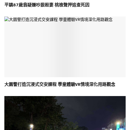
平鎮87歲翁疑嫌吵狠殺妻 桃檢聲押追查死因
大園警打造沉浸式交安課程 學童體驗VR情境深化用路觀念