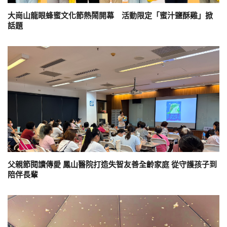
大崗山龍眼蜂蜜文化節熱鬧開幕 活動限定「蜜汁鹽酥雞」掀
話題
父親節閱讀傳愛 鳳山醫院打造失智友善全齡家庭 從守護孩子到
陪伴長輩