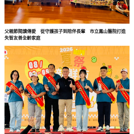
父親節閱讀傳愛 從守護孩子到陪伴長輩 市立鳳山醫院打造
失智友善全齡家庭