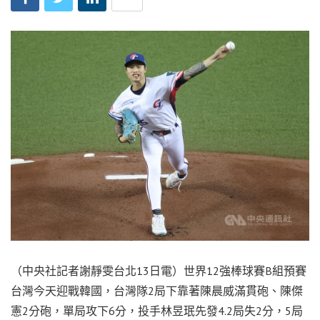
（中央社記者謝靜雯台北13日電）世界12強棒球賽B組預賽
台灣今天迎戰韓國，台灣隊2局下靠著陳晨威滿貫砲、陳傑
憲2分砲，單局攻下6分，投手林昱珉先發4.2局失2分，5局