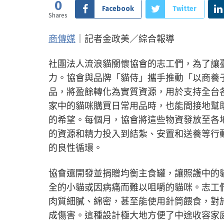
0
Facebook
Twitter
Shares
商傳媒
｜記者金政美／綜合報導
社團法人流浪貓關懷協會的志工們，為了讓
力。協會與品牌「貓侍」攜手推動「以商養
品，將盈餘轉化為實質資源，用於支持全台
家中的貓咪購買日常用品時，也能間接地幫
的希望。每個月，協會將這些物資發放至各
的資源和精力投入到結紮、安置和送養等行
的良性循環。
協會還開發並捐贈均衡主食罐，讓照護中的
全的小貓或因病痛而難以咀嚼的貓咪。志工
肉質細膩、綿密，甚至能使用針筒餵食，對
成傷害。這種設計極大地方便了中途收容家