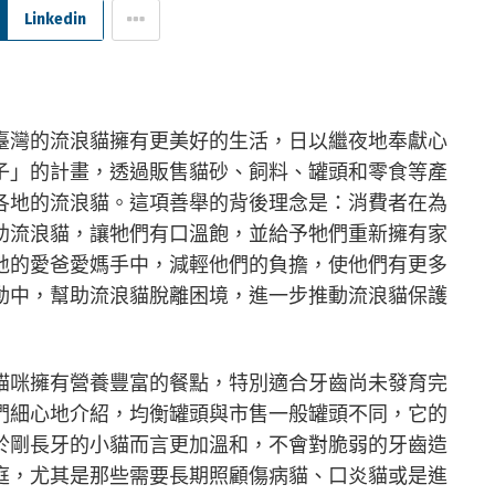
Linkedin
臺灣的流浪貓擁有更美好的生活，日以繼夜地奉獻心
子」的計畫，透過販售貓砂、飼料、罐頭和零食等產
各地的流浪貓。這項善舉的背後理念是：消費者在為
助流浪貓，讓牠們有口溫飽，並給予牠們重新擁有家
地的愛爸愛媽手中，減輕他們的負擔，使他們有更多
動中，幫助流浪貓脫離困境，進一步推動流浪貓保護
貓咪擁有營養豐富的餐點，特別適合牙齒尚未發育完
們細心地介紹，均衡罐頭與市售一般罐頭不同，它的
於剛長牙的小貓而言更加溫和，不會對脆弱的牙齒造
庭，尤其是那些需要長期照顧傷病貓、口炎貓或是進