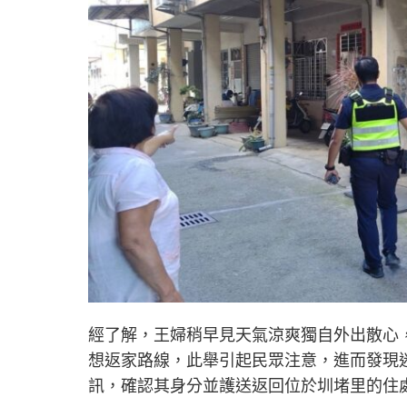
經了解，王婦稍早見天氣涼爽獨自外出散心
想返家路線，此舉引起民眾注意，進而發現
訊，確認其身分並護送返回位於圳堵里的住