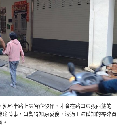
，孰料半路上失智症發作，才會在路口東張西望的回
迷途情事，員警得知原委後，透過王婦僅知的零碎資
處。