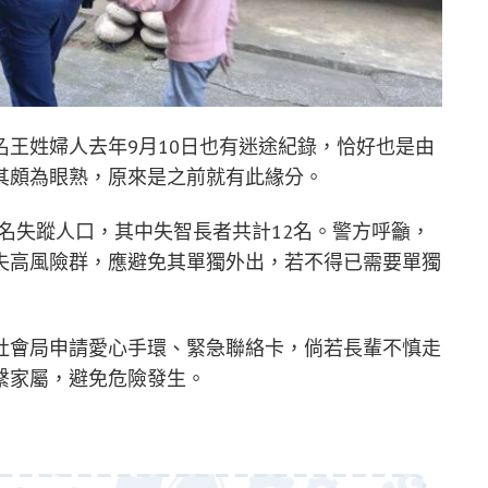
王姓婦人去年9月10日也有迷途紀錄，恰好也是由
其頗為眼熟，原來是之前就有此緣分。
3名失蹤人口，其中失智長者共計12名。警方呼籲，
失高風險群，應避免其單獨外出，若不得已需要單獨
社會局申請愛心手環、緊急聯絡卡，倘若長輩不慎走
繫家屬，避免危險發生。