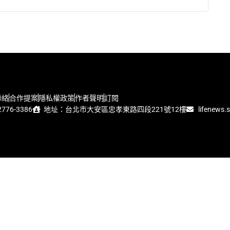
聯絡
合作提案
隱私權政策
作者聲明
訂閱
776-3386
地址：台北市大安區忠孝東路四段221號12樓
lifenews.