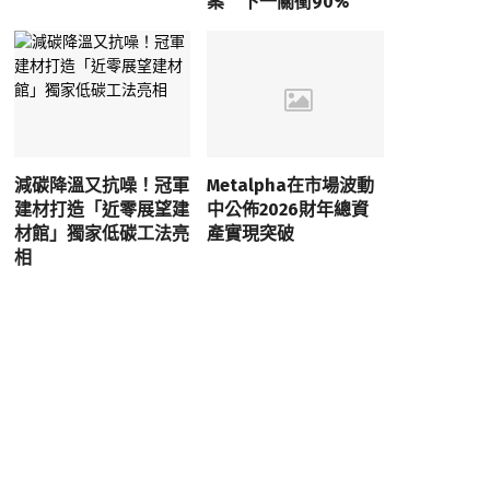
案 下一關衝90%
減碳降溫又抗噪！冠軍
Metalpha在市場波動
建材打造「近零展望建
中公佈2026財年總資
材館」獨家低碳工法亮
產實現突破
相