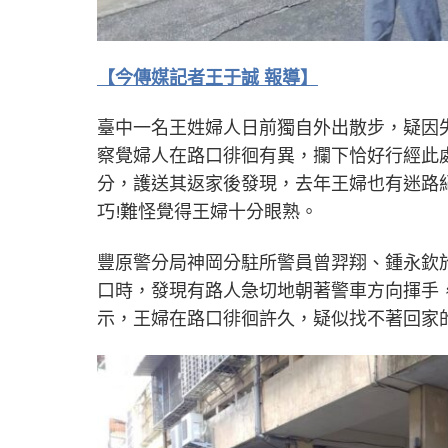
【今傳媒記者王于誠 報導】
臺中一名王姓婦人日前獨自外出散步，疑因
察覺婦人在路口徘徊有異，攔下恰好行經此
分，護送其返家後發現，去年王婦也有迷路
巧!難怪覺得王婦十分眼熟。
豐原警分局神岡分駐所警員曾羿翔、鍾永欽於
口時，發現有路人急切地朝著警車方向揮手
示，王婦在路口徘徊許久，疑似找不著回家