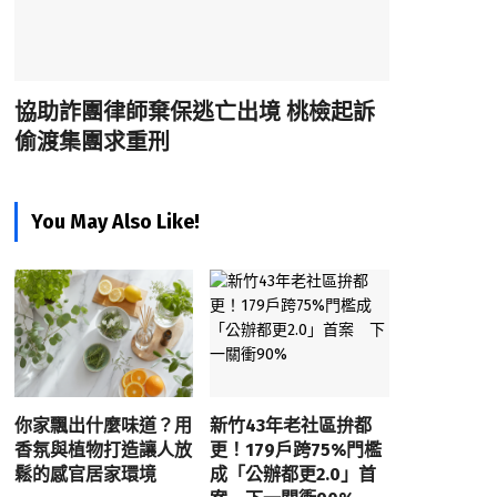
協助詐團律師棄保逃亡出境 桃檢起訴
偷渡集團求重刑
You May Also Like!
你家飄出什麼味道？用
新竹43年老社區拚都
香氛與植物打造讓人放
更！179戶跨75%門檻
鬆的感官居家環境
成「公辦都更2.0」首