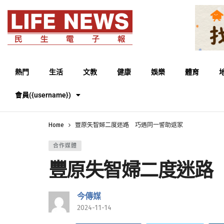
熱門
生活
文教
健康
娛樂
體育
會員({username})
Home
豐原失智婦二度迷路 巧遇同一警助返家
合作媒體
豐原失智婦二度迷路
今傳媒
2024-11-14