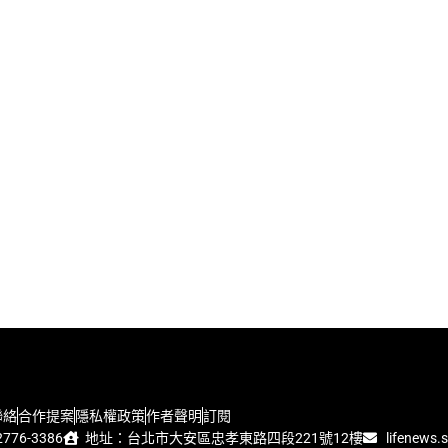
聯絡
合作提案
隱私權政策
作者聲明
訂閱
776-3386
地址：台北市大安區忠孝東路四段221號12樓
lifenews.