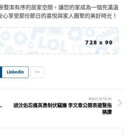
助您還原整潔有序的居家空間，讓您的家成為一個充滿溫
安心享受那份節日的喜悅與家人團聚的美好時光！
Linkedin
Next Article
…
胡汶佑忍痛英勇制伏竊嫌 李文章公開表揚豎指
稱讚