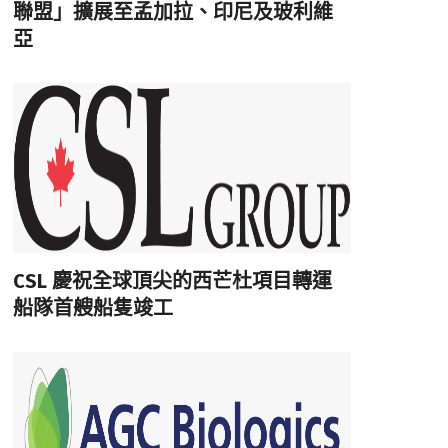
聯盟」擴展至孟加拉、印尼及玻利維
亞
CSL 慶祝全球頂尖的西芒杜項目轉運
船隊首艘船隻竣工