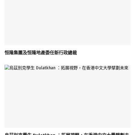
恒隆集團及恒隆地產委任新行政總裁