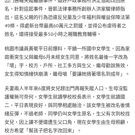
出門通報失蹤離譜事件，還好戶政事務所決定協助改回原
名，針對這起事件，晉凱法律事務所創辦人洪家駿律師指
出，這名父親的行為恐違反兒童及少年福利與權益保障法第
49條，得處新台幣最高60萬元之罰鍰，並得公布虐待者之
姓名，還得接受最多50小時之親職教育輔導。
桃園市議員黃敬平日前爆料，平鎮一所國中女學生，因為家
庭衝突生父與繼母6月未經女生同意，將姓名最後一字改為
「壞」字，校方、戶所、社工多方與生父、繼母勸說無效，
女生得知情緒快崩潰，繼母嗆「要讓她揹著壞名到成年」。
夫妻兩人半年來6度將女兒趕出門再報失蹤人口，生母沒監
護權無可奈何，女學生就讀學校校長表示，女學生就讀國
二，平日表現良好，與同學相處融洽，該女學生被改名後情
緒反彈，不過老師、同學仍叫女學生原名，生父有次到校找
女兒，因上課不便還遭生父口角，現在女學生由生母照顧，
校方希望「幫孩子把名字改回來」。