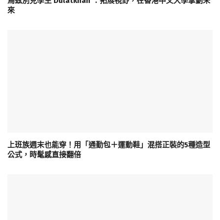
烏茲別克學生 Dulatkhan ：拓展視野，在香港中文大學擘劃未
來
上班族週末也能穿！用「通勤包＋運動鞋」混搭正裝的5種造型
公式，時髦感直接翻倍