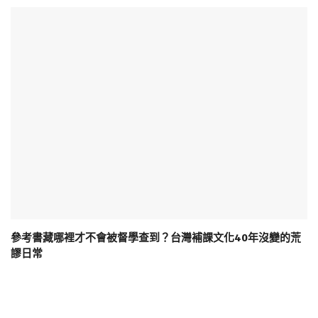
參考書藏哪裡才不會被督學查到？台灣補課文化40年沒變的荒
謬日常