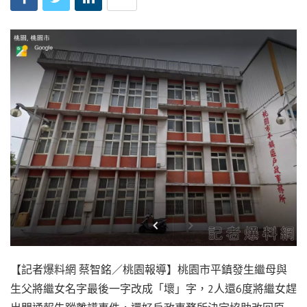
【記者爆料網 蔡智銘／桃園報導】桃園市平鎮發生繼母與
生父將繼女名字最後一字改成「壞」字，2人還6度將繼女趕