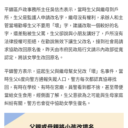
平鎮區戶政事務所主任吳信杰表示，當時生父與繼母到戶
所，生父是監護人申請改名字，繼母沒有權利，承辦人和主
管當場勸導生父不要用「壞」字，建議改取一個較好的名
字，還差點被生父罵，生父卻說與小朋友講好了，戶所沒有
法律授權可拒絕，在勸說無效下讓生父改名，接到社會局請
求協助改回原名後，昨天由市府民政局行文請示內政部從寬
認定，將該女學生改回原名。
平鎮警方表示，這起生父與繼母幫女兒改「壞」名事件，當
時生父6度向警方通報失蹤人口，警方每次都認真協尋找
回，有時在學校、有時在宮廟，員警看到都不捨，甚至帶便
當給女生食用，經側面了解，生父意欲為之可能與生母家庭
糾紛有關，警方也會從中協助女學生復名。