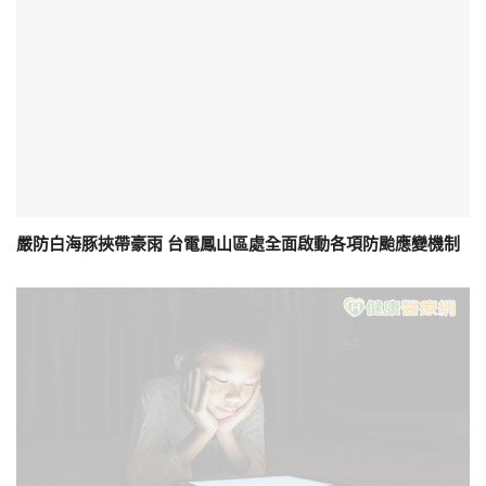
嚴防白海豚挾帶豪雨 台電鳳山區處全面啟動各項防颱應變機制