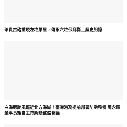
珍貴古砲重現左堆蕭屋，傳承六堆保鄉衛土歷史記憶
白海豚颱風逼近北方海域！臺灣港務提前部署防颱整備 周永暉
董事長親自主持應變整備會議