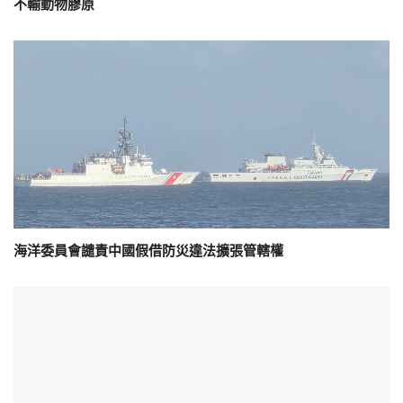
不輸動物膠原
海洋委員會譴責中國假借防災違法擴張管轄權