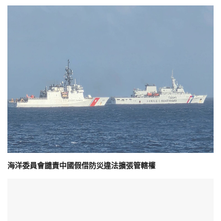
海洋委員會譴責中國假借防災違法擴張管轄權