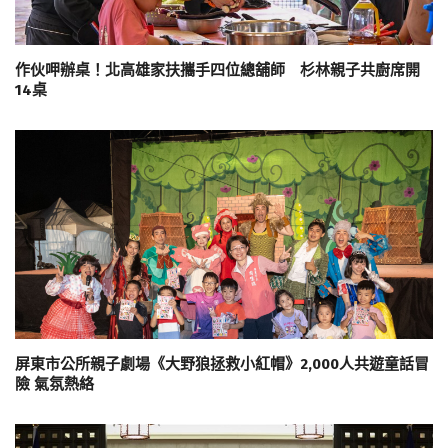
作伙呷辦桌！北高雄家扶攜手四位總舖師 杉林親子共廚席開
14桌
屏東市公所親子劇場《大野狼拯救小紅帽》2,000人共遊童話冒
險 氣氛熱絡