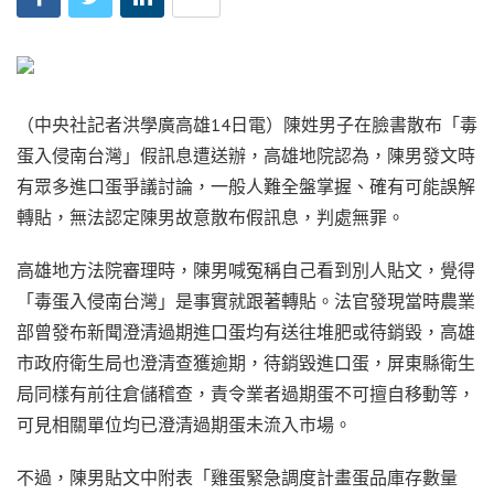
（中央社記者洪學廣高雄14日電）陳姓男子在臉書散布「毒
蛋入侵南台灣」假訊息遭送辦，高雄地院認為，陳男發文時
有眾多進口蛋爭議討論，一般人難全盤掌握、確有可能誤解
轉貼，無法認定陳男故意散布假訊息，判處無罪。
高雄地方法院審理時，陳男喊冤稱自己看到別人貼文，覺得
「毒蛋入侵南台灣」是事實就跟著轉貼。法官發現當時農業
部曾發布新聞澄清過期進口蛋均有送往堆肥或待銷毀，高雄
市政府衛生局也澄清查獲逾期，待銷毀進口蛋，屏東縣衛生
局同樣有前往倉儲稽查，責令業者過期蛋不可擅自移動等，
可見相關單位均已澄清過期蛋未流入市場。
不過，陳男貼文中附表「雞蛋緊急調度計畫蛋品庫存數量