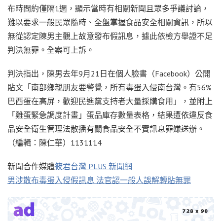
布時間約僅隔1週，顯示當時有相關新聞且眾多爭議討論，
難以要求一般民眾隨時、全盤掌握食品安全相關資訊，所以
無從認定陳男主觀上故意發布假訊息，據此依檢方舉證不足
判決無罪。全案可上訴。
判決指出，陳男去年9月21日在個人臉書（Facebook）公開
貼文「南部鄉親朋友要警覺，所有毒蛋入侵南台灣。有56%
巴西蛋在高屏，歡迎民進黨支持者大量採購食用」，並附上
「雞蛋緊急調度計畫」蛋品庫存數量表格，結果遭依違反食
品安全衛生管理法散播有關食品安全不實訊息罪嫌送辦。
（編輯：陳仁華）1131114
新聞合作媒體
筱君台灣 PLUS 新聞網
男涉散布毒蛋入侵假訊息 法官認一般人誤解轉貼無罪