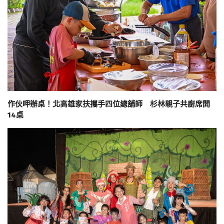
作伙呷辦桌！北高雄家扶攜手四位總舖師 杉林親子共廚席開
14桌