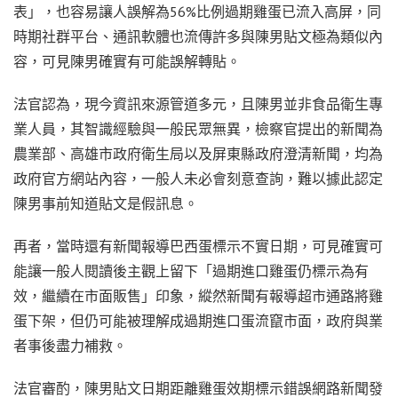
表」，也容易讓人誤解為56%比例過期雞蛋已流入高屏，同
時期社群平台、通訊軟體也流傳許多與陳男貼文極為類似內
容，可見陳男確實有可能誤解轉貼。
法官認為，現今資訊來源管道多元，且陳男並非食品衛生專
業人員，其智識經驗與一般民眾無異，檢察官提出的新聞為
農業部、高雄市政府衛生局以及屏東縣政府澄清新聞，均為
政府官方網站內容，一般人未必會刻意查詢，難以據此認定
陳男事前知道貼文是假訊息。
再者，當時還有新聞報導巴西蛋標示不實日期，可見確實可
能讓一般人閱讀後主觀上留下「過期進口雞蛋仍標示為有
效，繼續在市面販售」印象，縱然新聞有報導超市通路將雞
蛋下架，但仍可能被理解成過期進口蛋流竄市面，政府與業
者事後盡力補救。
法官審酌，陳男貼文日期距離雞蛋效期標示錯誤網路新聞發