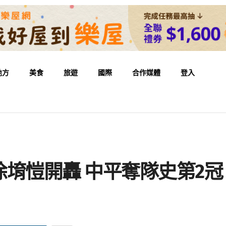
地方
美食
旅遊
國際
合作媒體
登入
堉愷開轟 中平奪隊史第2冠