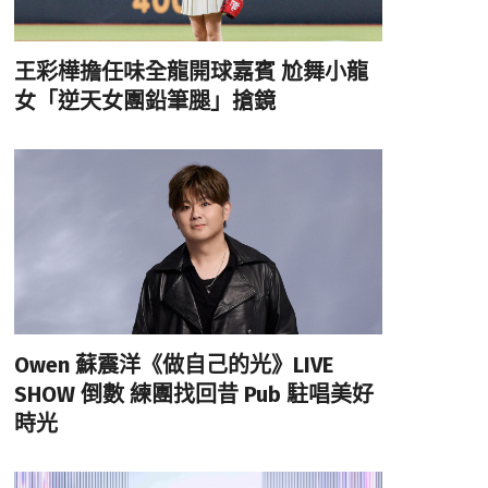
王彩樺擔任味全龍開球嘉賓 尬舞小龍
女「逆天女團鉛筆腿」搶鏡
Owen 蘇震洋《做自己的光》LIVE
SHOW 倒數 練團找回昔 Pub 駐唱美好
時光