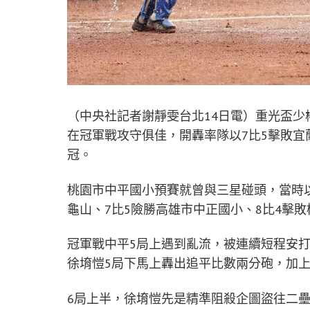
（中央社記者謝靜雯台北14日電）重光盃
在冠軍戰攻守俱佳，開轟率隊以7比5擊敗宜
冠。
桃園市中平國小預賽就曾與三星碰頭，當時以
龜山、7比5險勝高雄市中正國小、8比4擊
冠軍戰中平5局上遇到亂流，被連續短程安
徐堉愷5局下馬上轟出追平比數兩分砲，加
6局上半，徐堉愷先是精準阻殺企圖盜往二