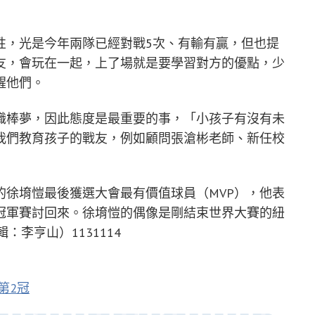
性，光是今年兩隊已經對戰5次、有輸有贏，但也提
友，會玩在一起，上了場就是要學習對方的優點，少
醒他們。
職棒夢，因此態度是最重要的事，「小孩子有沒有未
我們教育孩子的戰友，例如顧問張滄彬老師、新任校
的徐堉愷最後獲選大會最有價值球員（MVP），他表
冠軍賽討回來。徐堉愷的偶像是剛結束世界大賽的紐
輯：李亨山）1131114
第2冠