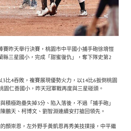
少棒賽昨天舉行決賽，桃園市中平國小捕手砲徐堉愷
蘭縣三星國小，完成「甜蜜復仇」，奪下隊史第2
3比4吞敗，複賽展現優勢火力，以14比6扳倒桃園
敗桃園仁善國小，昨天冠軍戰再度與三星碰頭。
打與積極跑壘失掉3分、陷入落後，不過「捕手砲」
上陳鵬天、柯博文、劉智淵連續安打搶回領先。
壘的顏崇恩，左外野手黃凱恩再秀美技撲接，中平繼