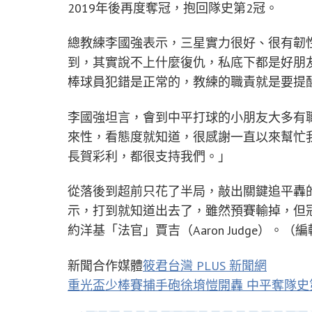
2019年後再度奪冠，抱回隊史第2冠。
總教練李國強表示，三星實力很好、很有韌
到，其實說不上什麼復仇，私底下都是好朋
棒球員犯錯是正常的，教練的職責就是要提
李國強坦言，會到中平打球的小朋友大多有
來性，看態度就知道，很感謝一直以來幫忙
長賀彩利，都很支持我們。」
從落後到超前只花了半局，敲出關鍵追平轟
示，打到就知道出去了，雖然預賽輸掉，但
約洋基「法官」賈吉（Aaron Judge）。（編
新聞合作媒體
筱君台灣 PLUS 新聞網
重光盃少棒賽捕手砲徐堉愷開轟 中平奪隊史