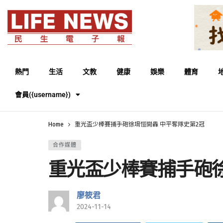
熱門
生活
文教
健康
娛樂
體育
會員({username})
Home
重光盃少棒賽捕手砲徐堉愷開轟 中平奪隊史第2冠
合作媒體
重光盃少棒賽捕手砲徐
廖筱君
2024-11-14