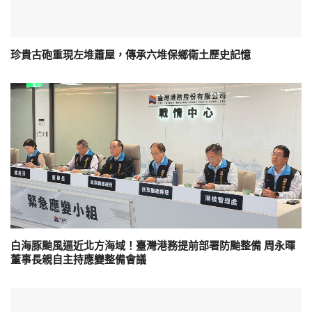
珍貴古砲重現左堆蕭屋，傳承六堆保鄉衛土歷史記憶
白海豚颱風逼近北方海域！臺灣港務提前部署防颱整備 周永暉
董事長親自主持應變整備會議