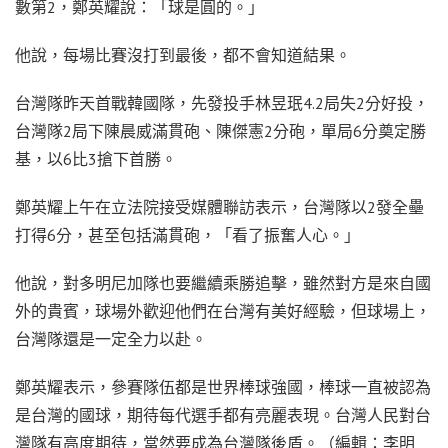
數第2，鄭英耀說：「球是圓的。」
他說，每場比賽沒打到最後，都不會知道結果。
台灣隊昨天首戰韓國隊，先發投手林昱珉4.2局失2分好投，
台灣隊2局下陳晨威滿貫砲、陳傑憲2分砲，單局6分奠定勝
基，以6比3搶下首勝。
鄭英耀上午在立法院接受媒體聯訪表示，台灣隊以2發全壘
打得6分，甚至包括滿貫砲，「看了振奮人心。」
他說，對多明尼加隊也要繼續乘勝追擊，雖然對方是來自國
外的貴賓，球場外歡迎他們在台灣有美好經驗，但球場上，
台灣隊還是一定全力以赴。
鄭英耀表示，參賽隊伍都是世界棒球強國，棒球一直被認為
是台灣的國球，期待每代選手都有亮麗表現。台灣人民對台
灣隊有高度期待，當然要成為台灣隊後盾。（編輯：李明