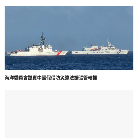
海洋委員會譴責中國假借防災違法擴張管轄權