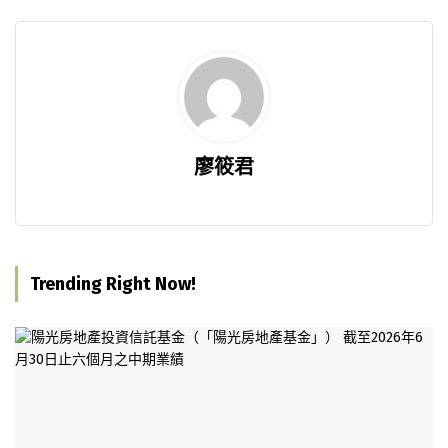
廖筱君
Trending Right Now!