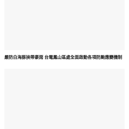
嚴防白海豚挾帶豪雨 台電鳳山區處全面啟動各項防颱應變機制