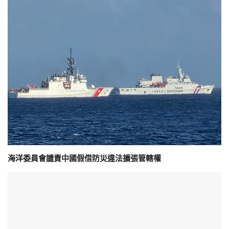
海洋委員會譴責中國假借防災違法擴張管轄權